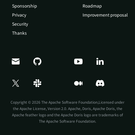
Sponsorship
Roadmap
Privacy
Improvement proposal
Security
Thanks
Doris Summit 26
↗
October 21–22 · Virtual event
Copyright © 2026 The Apache Software Foundation,Licensed under
the
Apache License, Version 2.0
. Apache, Doris, Apache Doris, the
Apache feather logo and the Apache Doris logo are trademarks of
The Apache Software Foundation.
↗