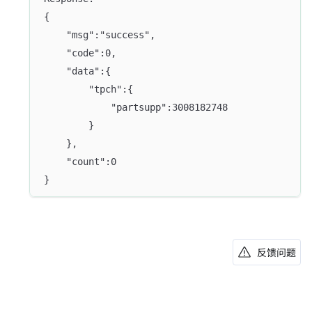
{
    "msg":"success",
    "code":0,
    "data":{
        "tpch":{
            "partsupp":3008182748
        }
    },
    "count":0
}
反馈问题