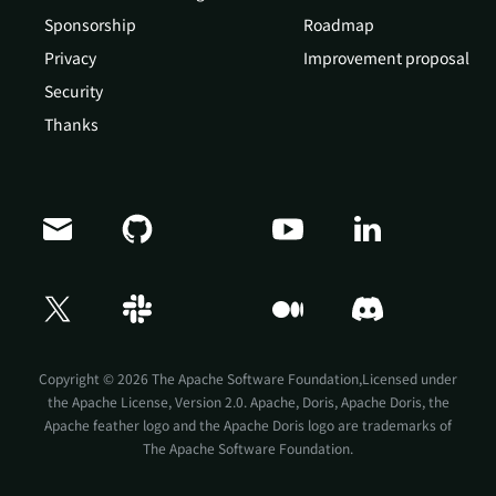
Sponsorship
Roadmap
Privacy
Improvement proposal
Security
Thanks
Doris Summit 26
↗
October 21–22 · Virtual event
Copyright © 2026 The Apache Software Foundation,Licensed under
the
Apache License, Version 2.0
. Apache, Doris, Apache Doris, the
Apache feather logo and the Apache Doris logo are trademarks of
The Apache Software Foundation.
↗