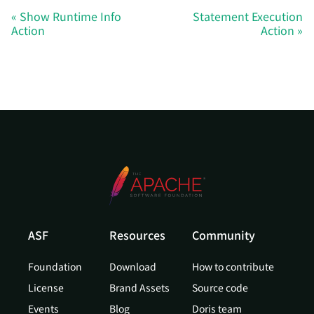
Show Runtime Info
Statement Execution
Action
Action
ASF
Resources
Community
Foundation
Download
How to contribute
License
Brand Assets
Source code
Events
Blog
Doris team