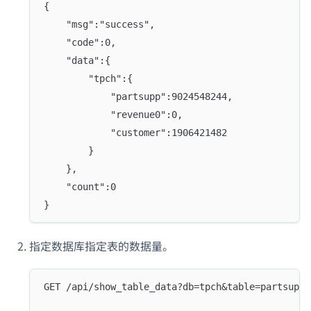
{
    "msg":"success",
    "code":0,
    "data":{
        "tpch":{
            "partsupp":9024548244,
            "revenue0":0,
            "customer":1906421482
        }
    },
    "count":0
}
指定数据库指定表的数据量。
GET /api/show_table_data?db=tpch&table=partsupp