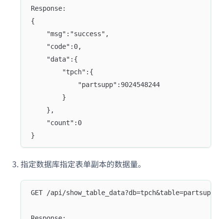
Response:
{
    "msg":"success",
    "code":0,
    "data":{
        "tpch":{
            "partsupp":9024548244
        }
    },
    "count":0
}
指定数据库指定表单副本的数据量。
GET /api/show_table_data?db=tpch&table=partsupp&
Response: