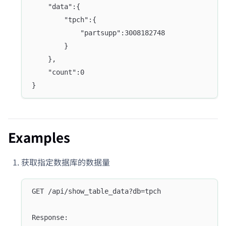
    "data":{
        "tpch":{
            "partsupp":3008182748
        }
    },
    "count":0
}
Examples
获取指定数据库的数据量
GET /api/show_table_data?db=tpch
Response: