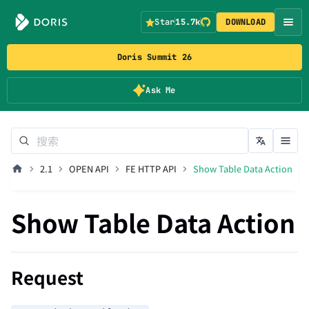
Star
15.7k
DOWNLOAD
Doris Summit 26
Ask Me
2.1
OPEN API
FE HTTP API
Show Table Data Action
Show Table Data Action
Request