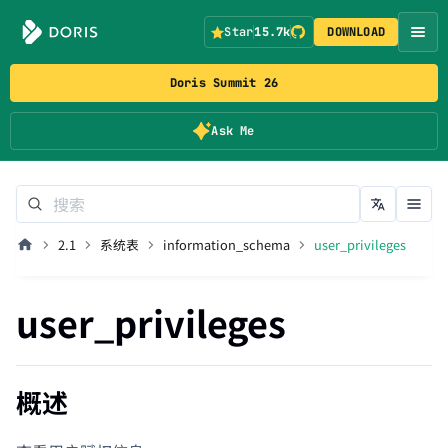
Star
15.7k
DOWNLOAD
Doris Summit 26
Ask Me
2.1
系统表
information_schema
user_privileges
user_privileges
概述