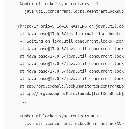
	Number of locked synchronizers = 1
	- java.util.concurrent.locks.ReentrantLock$Nonf
, "Thread-1" prio=5 Id=16 WAITING on java.util.conc
	at java.base@17.0.6/jdk.internal.misc.Unsafe.pa
	-  waiting on java.util.concurrent.locks.Reentr
	at java.base@17.0.6/java.util.concurrent.locks
	at java.base@17.0.6/java.util.concurrent.locks
	at java.base@17.0.6/java.util.concurrent.locks
	at java.base@17.0.6/java.util.concurrent.locks
	at java.base@17.0.6/java.util.concurrent.locks
	at app//org.example.lock.MonitoredReentrantLoc
	at app//org.example.Main.lambda$testDeadLock$4(
	...
	Number of locked synchronizers = 1
	- java.util.concurrent.locks.ReentrantLock$Nonf