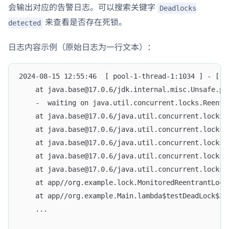
会输出对应的告警日志。可以搜索关键字
Deadlocks
来查看是否存在死锁。
detected
日志内容示例（原始日志为一行文本）：
2024-08-15 12:55:46  [ pool-1-thread-1:1034 ] - [ W
	at java.base@17.0.6/jdk.internal.misc.Unsafe.pa
	-  waiting on java.util.concurrent.locks.Reentr
	at java.base@17.0.6/java.util.concurrent.locks
	at java.base@17.0.6/java.util.concurrent.locks
	at java.base@17.0.6/java.util.concurrent.locks
	at java.base@17.0.6/java.util.concurrent.locks
	at java.base@17.0.6/java.util.concurrent.locks
	at app//org.example.lock.MonitoredReentrantLoc
	at app//org.example.Main.lambda$testDeadLock$3(
	...