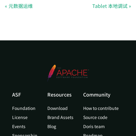
元数据运维
Tablet 本地调试
ASF
Resources
Community
Foundation
Download
How to contribute
License
Brand Assets
Source code
Events
Blog
Doris team
Sponsorship
Roadmap