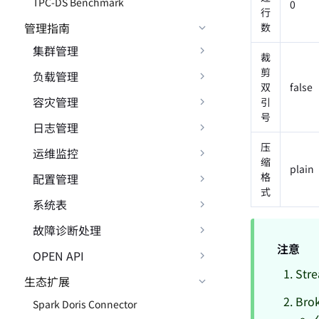
TPC-DS Benchmark
0
行
管理指南
数
集群管理
裁
剪
负载管理
双
false
容灾管理
引
号
日志管理
压
运维监控
缩
plain
格
配置管理
式
系统表
故障诊断处理
注意
OPEN API
St
生态扩展
Br
Spark Doris Connector