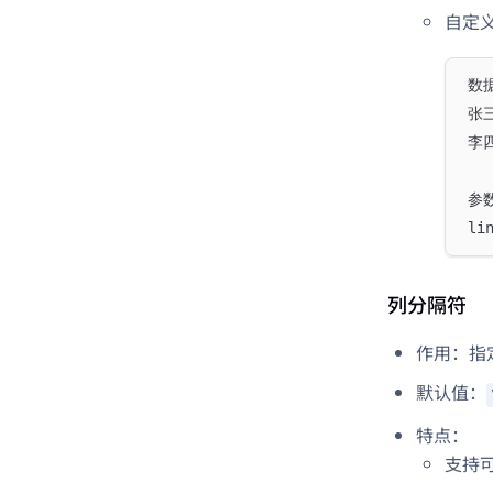
自定
数
张三
李四
参
li
列分隔符
作用：指
默认值：
特点：
支持