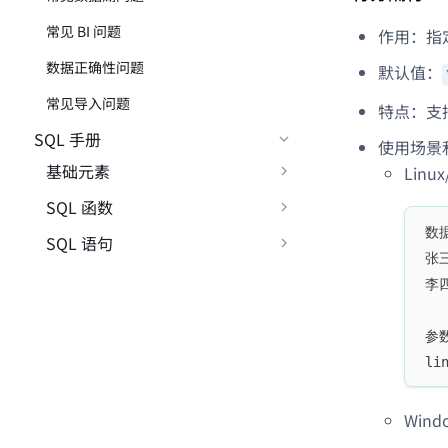
常见 BI 问题
作用：指
数据正确性问题
默认值：
常见导入问题
特点：支
SQL 手册
使用场景
基础元素
Linu
SQL 函数
数
SQL 语句
张三
李四
参
li
Win