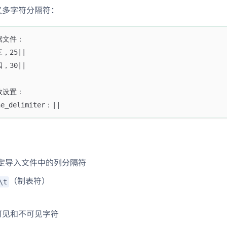
义多字符分隔符：
据文件：
，25||
，30||
数设置：
ne_delimiter：||
定导入文件中的列分隔符
（制表符）
\t
可见和不可见字符