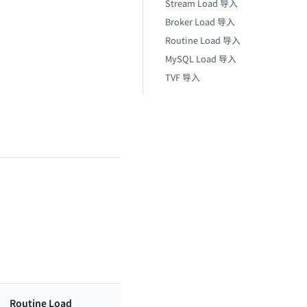
Stream Load 导入
Broker Load 导入
Routine Load 导入
MySQL Load 导入
TVF 导入
Routine Load
MySQL Load
TVF