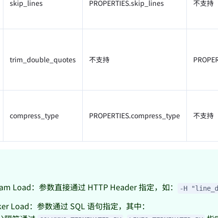
skip_lines
PROPERTIES.skip_lines
不支持
trim_double_quotes
不支持
PROPER
compress_type
PROPERTIES.compress_type
不支持
ream Load：参数直接通过 HTTP Header 指定，如：
-H "line_
oker Load：参数通过 SQL 语句指定，其中：