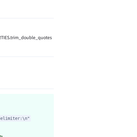
IGNORE LINES
skip_lines
TIES.trim_double_quotes
不支持
trim_double
不支持
compress_ty
delimiter:\n"