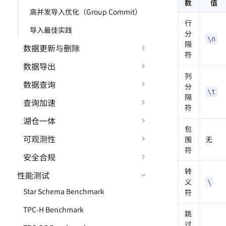
数
值
高并发导入优化（Group Commit）
行
导入最佳实践
分
\n
隔
数据更新与删除
符
数据导出
列
数据查询
分
\t
隔
查询加速
符
湖仓一体
包
可观测性
围
无
符
安全合规
转
性能测试
义
\
Star Schema Benchmark
符
TPC-H Benchmark
跳
过