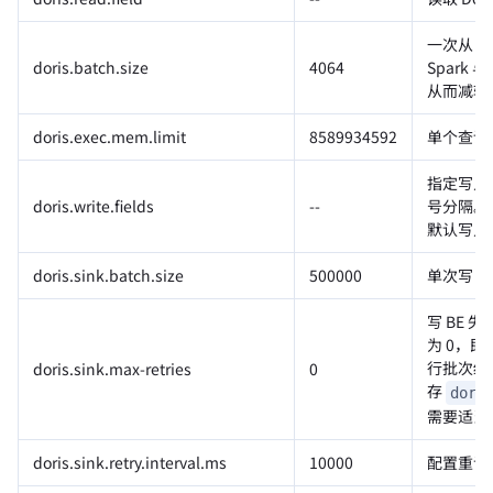
一次从 
doris.batch.size
4064
Spark 
从而减轻
doris.exec.mem.limit
8589934592
单个查询
指定写入 
doris.write.fields
--
号分隔。
默认写入时
doris.sink.batch.size
500000
单次写 B
写 BE 
为 0，
行批次级别
doris.sink.max-retries
0
存
dori
需要适当
doris.sink.retry.interval.ms
10000
配置重试