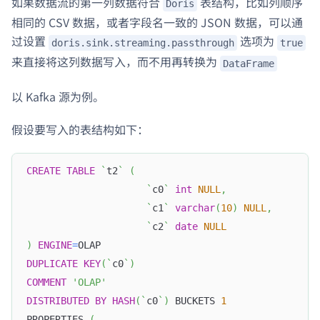
如果数据流的第一列数据符合
表结构，比如列顺序
Doris
相同的 CSV 数据，或者字段名一致的 JSON 数据，可以通
过设置
选项为
doris.sink.streaming.passthrough
true
来直接将这列数据写入，而不用再转换为
DataFrame
以 Kafka 源为例。
假设要写入的表结构如下：
CREATE
TABLE
`
t2
`
(
`
c0
`
int
NULL
,
`
c1
`
varchar
(
10
)
NULL
,
`
c2
`
date
NULL
)
ENGINE
=
OLAP
DUPLICATE
KEY
(
`
c0
`
)
COMMENT
'OLAP'
DISTRIBUTED
BY
HASH
(
`
c0
`
)
 BUCKETS 
1
PROPERTIES 
(