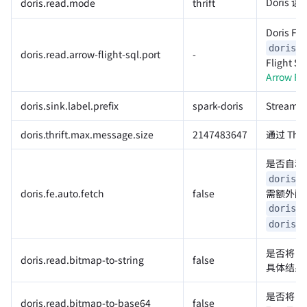
Doris
doris.read.mode
thrift
Doris FE
doris.r
doris.read.arrow-flight-sql.port
-
Fligh
Arrow 
doris.sink.label.prefix
spark-doris
Strea
doris.thrift.max.message.size
2147483647
通过 Th
是否自动获
doris.f
需额外配
doris.fe.auto.fetch
false
doris.r
doris.q
是否将 B
doris.read.bitmap-to-string
false
具体结果
是否将 B
doris.read.bitmap-to-base64
false