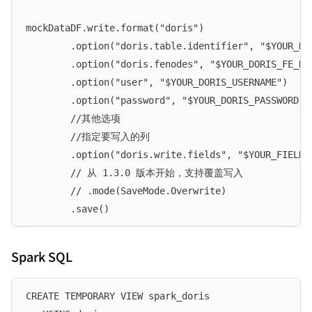
mockDataDF.write.format("doris")
        .option("doris.table.identifier", "$YOUR_DO
        .option("doris.fenodes", "$YOUR_DORIS_FE_HO
        .option("user", "$YOUR_DORIS_USERNAME")
        .option("password", "$YOUR_DORIS_PASSWORD")
        //其他选项
        //指定要写入的列
        .option("doris.write.fields", "$YOUR_FIELDS
        // 从 1.3.0 版本开始，支持覆盖写入
        // .mode(SaveMode.Overwrite)
        .save()
Spark SQL
CREATE TEMPORARY VIEW spark_doris