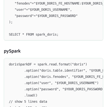
   "fenodes"="$YOUR_DORIS_FE_HOSTNAME:$YOUR_DORIS_F
   "user"="$YOUR_DORIS_USERNAME",
   "password"="$YOUR_DORIS_PASSWORD"
);
SELECT * FROM spark_doris;
pySpark
dorisSparkDF = spark.read.format("doris")
        .option("doris.table.identifier", "$YOUR_DO
        .option("doris.fenodes", "$YOUR_DORIS_FE_HO
        .option("user", "$YOUR_DORIS_USERNAME")
        .option("password", "$YOUR_DORIS_PASSWORD")
        .load()
// show 5 lines data 