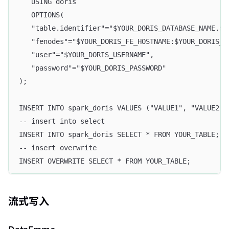
   USING doris
   OPTIONS(
   "table.identifier"="$YOUR_DORIS_DATABASE_NAME.$Y
   "fenodes"="$YOUR_DORIS_FE_HOSTNAME:$YOUR_DORIS_F
   "user"="$YOUR_DORIS_USERNAME",
   "password"="$YOUR_DORIS_PASSWORD"
);
INSERT INTO spark_doris VALUES ("VALUE1", "VALUE2",
-- insert into select
INSERT INTO spark_doris SELECT * FROM YOUR_TABLE;
-- insert overwrite
INSERT OVERWRITE SELECT * FROM YOUR_TABLE;
流式写入