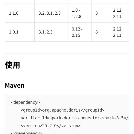
1.0 -
2.12,
1.1.0
3.2, 3.1, 2.3
8
1.2.8
2.11
0.12 -
2.12,
1.0.1
3.1, 2.3
8
0.15
2.11
使用
Maven
<dependency>
    <groupId>org.apache.doris</groupId>
    <artifactId>spark-doris-connector-spark-3.5</ar
    <version>25.2.0</version>
</dependency>