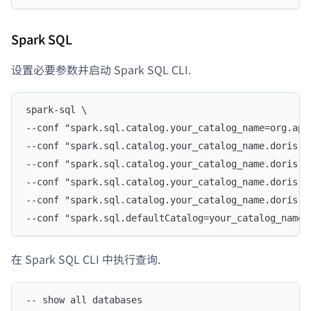
Spark SQL
设置必要参数并启动 Spark SQL CLI.
spark-sql \
--conf "spark.sql.catalog.your_catalog_name=org.apa
--conf "spark.sql.catalog.your_catalog_name.doris.f
--conf "spark.sql.catalog.your_catalog_name.doris.q
--conf "spark.sql.catalog.your_catalog_name.doris.u
--conf "spark.sql.catalog.your_catalog_name.doris.p
--conf "spark.sql.defaultCatalog=your_catalog_name"
在 Spark SQL CLI 中执行查询.
-- show all databases