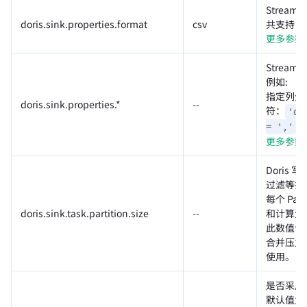
Stream
doris.sink.properties.format
csv
共支持 3 
更多参数
Stream
例如:
指定列分
doris.sink.properties.*
--
符：
'do
等
= ','
更多参数
Doris 
过滤等操作
每个 Pa
doris.sink.task.partition.size
--
和计算资
此数值设置
合并压力。该参
使用。
是否采用 re
默认值为 