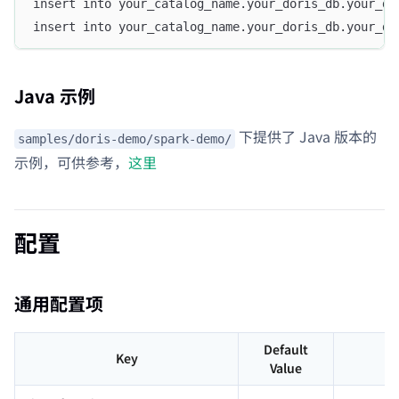
insert into your_catalog_name.your_doris_db.your_do
insert into your_catalog_name.your_doris_db.your_do
Java 示例
下提供了 Java 版本的
samples/doris-demo/spark-demo/
示例，可供参考，
这里
配置
通用配置项
Default
Key
Value