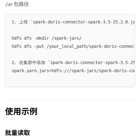
Jar 包路径
1. 上传 `spark-doris-connector-spark-3.5-25.2.0.ja
hdfs dfs -mkdir /spark-jars/
hdfs dfs -put /your_local_path/spark-doris-connecto
2. 在集群中添加 `spark-doris-connector-spark-3.5-25.
spark.yarn.jars=hdfs:///spark-jars/spark-doris-conn
使用示例
批量读取