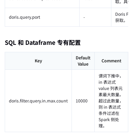
取。具体
Doris 
doris.query.port
-
获取。
SQL 和 Dataframe 专有配置
Default
Key
Comment
Value
谓词下推中，
Doris Summit 26
in 表达式
↗
October 21–22 · Virtual event
value 列表元
素最大数量。
doris.filter.query.in.max.count
10000
超过此数量，
则 in 表达式
条件过滤在
Spark 侧处
↗
理。