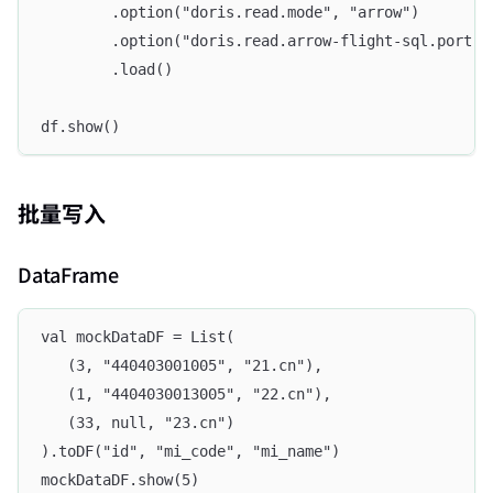
        .option("doris.read.mode", "arrow")
        .option("doris.read.arrow-flight-sql.port",
        .load()
df.show()
批量写入
DataFrame
val mockDataDF = List(
   (3, "440403001005", "21.cn"),
   (1, "4404030013005", "22.cn"),
   (33, null, "23.cn")
).toDF("id", "mi_code", "mi_name")
mockDataDF.show(5)