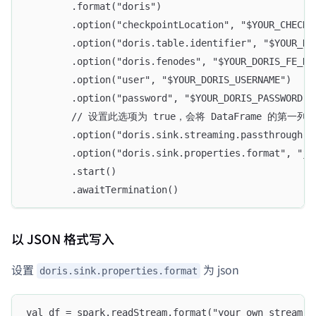
        .format("doris")
        .option("checkpointLocation", "$YOUR_CHECKP
        .option("doris.table.identifier", "$YOUR_DO
        .option("doris.fenodes", "$YOUR_DORIS_FE_HO
        .option("user", "$YOUR_DORIS_USERNAME")
        .option("password", "$YOUR_DORIS_PASSWORD")
        // 设置此选项为 true，会将 DataFrame 的第一
        .option("doris.sink.streaming.passthrough",
        .option("doris.sink.properties.format", "js
        .start()
        .awaitTermination()
以 JSON 格式写入
设置
为 json
doris.sink.properties.format
val df = spark.readStream.format("your_own_stream_s