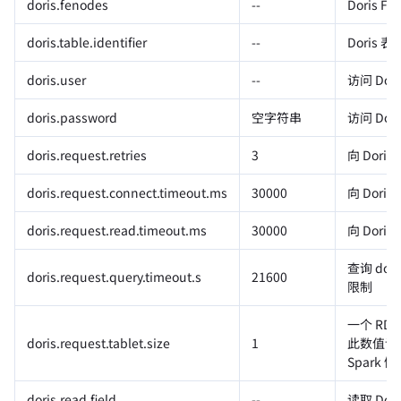
doris.fenodes
--
Doris
doris.table.identifier
--
Doris 表
doris.user
--
访问 Dor
doris.password
空字符串
访问 Dor
doris.request.retries
3
向 Dor
doris.request.connect.timeout.ms
30000
向 Dor
doris.request.read.timeout.ms
30000
向 Dor
查询 do
doris.request.query.timeout.s
21600
限制
一个 RDD 
doris.request.tablet.size
1
此数值设置
Spark
doris.read.field
--
读取 Do