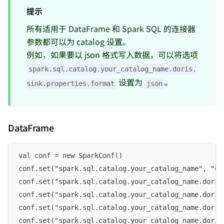
提示
所有适用于 DataFrame 和 Spark SQL 的连接器
参数都可以为 catalog 设置。
例如，如果要以 json 格式写入数据，可以将选项
spark.sql.catalog.your_catalog_name.doris.
设置为
。
sink.properties.format
json
DataFrame
val conf = new SparkConf()
conf.set("spark.sql.catalog.your_catalog_name", "or
conf.set("spark.sql.catalog.your_catalog_name.doris
conf.set("spark.sql.catalog.your_catalog_name.doris
conf.set("spark.sql.catalog.your_catalog_name.doris
conf.set("spark.sql.catalog.your_catalog_name.doris