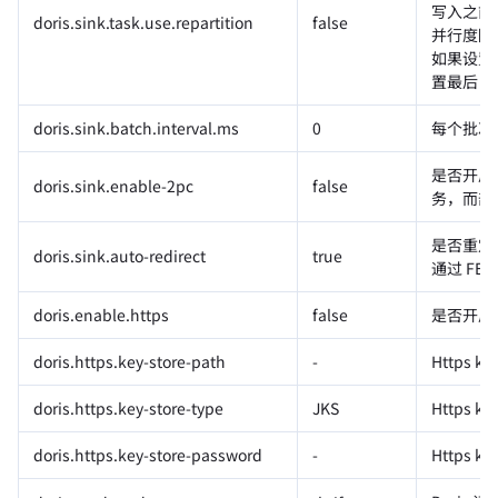
写入之前没
doris.sink.task.use.repartition
false
并行度降
如果设置为 
置最后 Pa
doris.sink.batch.interval.ms
0
每个批次 
是否开启
doris.sink.enable-2pc
false
务，而部
是否重定向 
doris.sink.auto-redirect
true
通过 FE
doris.enable.https
false
是否开启 F
doris.https.key-store-path
-
Https k
doris.https.key-store-type
JKS
Https k
doris.https.key-store-password
-
Https k