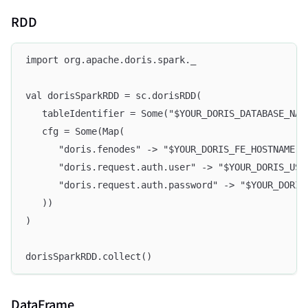
RDD
import org.apache.doris.spark._
val dorisSparkRDD = sc.dorisRDD(
   tableIdentifier = Some("$YOUR_DORIS_DATABASE_NAM
   cfg = Some(Map(
      "doris.fenodes" -> "$YOUR_DORIS_FE_HOSTNAME:$
      "doris.request.auth.user" -> "$YOUR_DORIS_USE
      "doris.request.auth.password" -> "$YOUR_DORIS
   ))
)
dorisSparkRDD.collect()
DataFrame