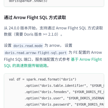
dorisSparkDF.show(5)
通过 Arrow Flight SQL 方式读取
从 24.0.0 版本开始，支持通过 Arrow Flight SQL 方式读取
数据（需要 Doris 版本 >= 2.1.0）。
设置
为 arrow， 设置
doris.read.mode
为 FE 配置的 Arrow
doris.read.arrow-flight-sql.port
Flight SQL 端口，服务端配置方式参考
基于 Arrow Flight
SQL 的高速数据传输链路
。
val df = spark.read.format("doris")
        .option("doris.table.identifier", "$YOUR_DO
        .option("doris.fenodes", "$YOUR_DORIS_FE_HO
        .option("doris.user", "$YOUR_DORIS_USERNAME
        .option("doris.password", "$YOUR_DORIS_PASS