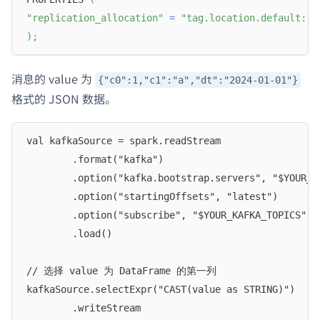
"replication_allocation"
=
"tag.location.default: 1
)
;
消息的 value 为
{"c0":1,"c1":"a","dt":"2024-01-01"}
格式的 JSON 数据。
val kafkaSource = spark.readStream
        .format("kafka")
        .option("kafka.bootstrap.servers", "$YOUR_K
        .option("startingOffsets", "latest")
        .option("subscribe", "$YOUR_KAFKA_TOPICS")
        .load()
// 选择 value 为 DataFrame 的第一列
kafkaSource.selectExpr("CAST(value as STRING)")
        .writeStream