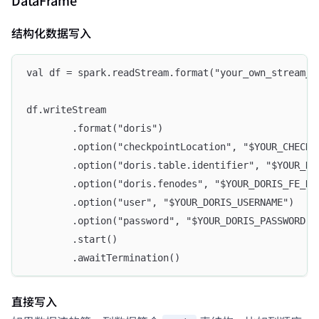
DataFrame
结构化数据写入
val df = spark.readStream.format("your_own_stream_s
df.writeStream
        .format("doris")
        .option("checkpointLocation", "$YOUR_CHECKP
        .option("doris.table.identifier", "$YOUR_DO
        .option("doris.fenodes", "$YOUR_DORIS_FE_HO
        .option("user", "$YOUR_DORIS_USERNAME")
        .option("password", "$YOUR_DORIS_PASSWORD")
        .start()
        .awaitTermination()
直接写入