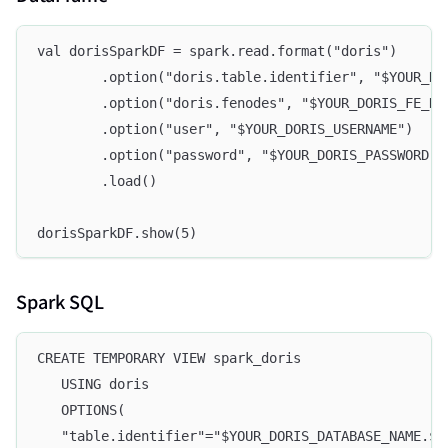
val dorisSparkDF = spark.read.format("doris")
        .option("doris.table.identifier", "$YOUR_DO
        .option("doris.fenodes", "$YOUR_DORIS_FE_HO
        .option("user", "$YOUR_DORIS_USERNAME")
        .option("password", "$YOUR_DORIS_PASSWORD")
        .load()
dorisSparkDF.show(5)
Spark SQL
CREATE TEMPORARY VIEW spark_doris
   USING doris
   OPTIONS(
   "table.identifier"="$YOUR_DORIS_DATABASE_NAME.$Y