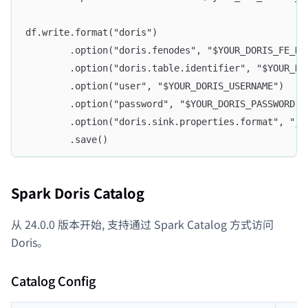
df.write.format("doris")
        .option("doris.fenodes", "$YOUR_DORIS_FE_HO
        .option("doris.table.identifier", "$YOUR_DO
        .option("user", "$YOUR_DORIS_USERNAME")
        .option("password", "$YOUR_DORIS_PASSWORD")
        .option("doris.sink.properties.format", "js
        .save()
Spark Doris Catalog
从 24.0.0 版本开始, 支持通过 Spark Catalog 方式访问
Doris。
Catalog Config