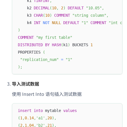
    k1 
TINYINT
,
    k2 
DECIMAL
(
10
,
2
)
DEFAULT
"10.05"
,
    k3 
CHAR
(
10
)
COMMENT
"string column"
,
    k4 
INT
NOT
NULL
DEFAULT
"1"
COMMENT
"int col
)
COMMENT
"my first table"
DISTRIBUTED
BY
HASH
(
k1
)
 BUCKETS 
1
PROPERTIES 
(
"replication_num"
=
"1"
)
;
导入测试数据
使用 Insert Into 语句插入测试数据
insert
into
 mytable 
values
(
1
,
0.14
,
'a1'
,
20
)
,
(
2
,
1.04
,
'b2'
,
21
)
,