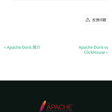
反馈问题
Apache Doris 简介
Apache Doris vs
ClickHouse