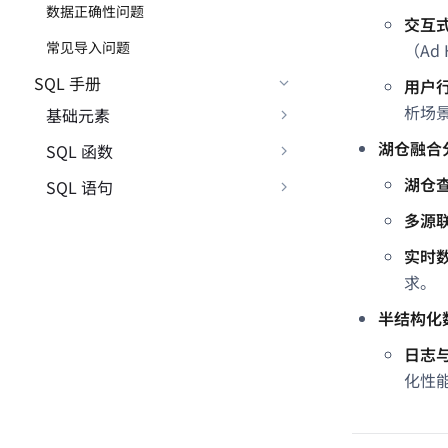
数据正确性问题
交互
常见导入问题
（Ad
SQL 手册
用户
析场
基础元素
湖仓融合
SQL 函数
湖仓
SQL 语句
多源
实时
求。
半结构化
日志
化性