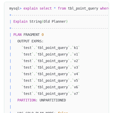
mysql
>
explain
select
*
from
 tbl_point_query 
where
 
+
--------------------------------------------------
|
Explain
 String
(
Old Planner
)
+
--------------------------------------------------
|
PLAN
 FRAGMENT 
0
|
   OUTPUT EXPRS:                                  
|
`
test
`
.
`
tbl_point_query
`
.
`
k1
`
|
`
test
`
.
`
tbl_point_query
`
.
`
v1
`
|
`
test
`
.
`
tbl_point_query
`
.
`
v2
`
|
`
test
`
.
`
tbl_point_query
`
.
`
v3
`
|
`
test
`
.
`
tbl_point_query
`
.
`
v4
`
|
`
test
`
.
`
tbl_point_query
`
.
`
v5
`
|
`
test
`
.
`
tbl_point_query
`
.
`
v6
`
|
`
test
`
.
`
tbl_point_query
`
.
`
v7
`
|
PARTITION
: UNPARTITIONED                       
|