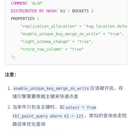
COMMENT
'OLAP'
DISTRIBUTED
BY
HASH
(
`
k1
`
)
 BUCKETS 
1
PROPERTIES 
(
"replication_allocation"
=
"tag.location.defaul
"enable_unique_key_merge_on_write"
=
"true"
,
"light_schema_change"
=
"true"
,
"store_row_column"
=
"true"
)
;
注意：
应该被开启，存
enable_unique_key_merge_on_write
储引擎需要根据主键来快速点查
当条件只包含主键时，如
select * from
，类似的查询会走短
tbl_point_query where k1 = 123
路径来优化查询