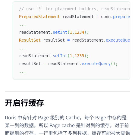
// use `?` for placement holders, readStatement 
PreparedStatement
 readStatement 
=
 conn
.
prepareSt
.
.
.
readStatement
.
setInt
(
1
,
1234
)
;
ResultSet
 resultSet 
=
 readStatement
.
executeQuery
.
.
.
readStatement
.
setInt
(
1
,
1235
)
;
resultSet 
=
 readStatement
.
executeQuery
(
)
;
.
.
.
开启行缓存
Doris 中有针对 Page 级别的 Cache，每个 Page 中存的是
某一列的数据，所以 Page cache 是针对列的缓存，对于前
面提到的行存，一行里包括了多列数据，缓存可能被大查询