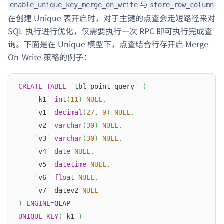
与
enable_unique_key_merge_on_write
store_row_column
在创建 Unique 表开启时，对于主键的点查会走短路径来对
SQL 执行进行优化，仅需要执行一次 RPC 即可执行完成查
询。下面是在 Unique 模型下，点查结合行存开启 Merge-
On-Write 策略的例子：
CREATE
TABLE
`
tbl_point_query
`
(
`
k1
`
int
(
11
)
NULL
,
`
v1
`
decimal
(
27
,
9
)
NULL
,
`
v2
`
varchar
(
30
)
NULL
,
`
v3
`
varchar
(
30
)
NULL
,
`
v4
`
date
NULL
,
`
v5
`
datetime
NULL
,
`
v6
`
float
NULL
,
`
v7
`
 datev2 
NULL
)
ENGINE
=
OLAP
UNIQUE
KEY
(
`
k1
`
)