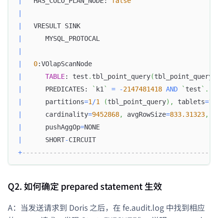
|
   HAS_COLO_PLAN_NODE: 
false
|
|
   VRESULT SINK                                   
|
      MYSQL_PROTOCAL                              
|
|
0
:VOlapScanNode                                
|
TABLE
: test
.
tbl_point_query
(
tbl_point_query
)
|
      PREDICATES: 
`
k1
`
=
-
2147481418
AND
`
test
`
.
`
t
|
      partitions
=
1
/
1
(
tbl_point_query
)
,
 tablets
=
1
/
|
      cardinality
=
9452868
,
 avgRowSize
=
833.31323
,
 n
|
      pushAggOp
=
NONE                              
|
      SHORT
-
CIRCUIT                               
+
--------------------------------------------------
Q2. 如何确定 prepared statement 生效
A：当发送请求到 Doris 之后，在 fe.audit.log 中找到相应