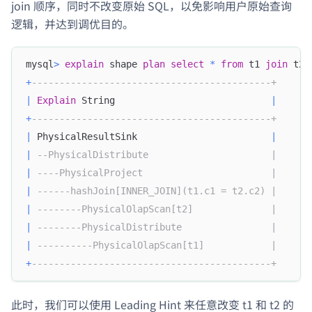
join 顺序，同时不改变原始 SQL，以免影响用户原始查询
逻辑，并达到调优目的。
mysql
>
explain
 shape 
plan
select
*
from
 t1 
join
 t2 
+
-------------------------------------------+
|
Explain
 String                            
|
+
-------------------------------------------+
|
 PhysicalResultSink                        
|
|
--PhysicalDistribute                      |
|
----PhysicalProject                       |
|
------hashJoin[INNER_JOIN](t1.c1 = t2.c2) |
|
--------PhysicalOlapScan[t2]              |
|
--------PhysicalDistribute                |
|
----------PhysicalOlapScan[t1]            |
+
-------------------------------------------+
此时，我们可以使用 Leading Hint 来任意改变 t1 和 t2 的