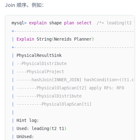
Join 顺序。例如：
mysql
>
explain
 shape 
plan
select
/*+ leading(t2 t1
+
--------------------------------------------------
|
Explain
 String
(
Nereids Planner
)
+
--------------------------------------------------
|
 PhysicalResultSink                               
|
--PhysicalDistribute                             
|
----PhysicalProject                              
|
------hashJoin[INNER_JOIN] hashCondition=((t1.c1 
|
--------PhysicalOlapScan[t2] apply RFs: RF0      
|
--------PhysicalDistribute                       
|
----------PhysicalOlapScan[t1]                   
|
|
 Hint log:                                        
|
 Used: leading
(
t2 t1
)
|
 UnUsed:                                          