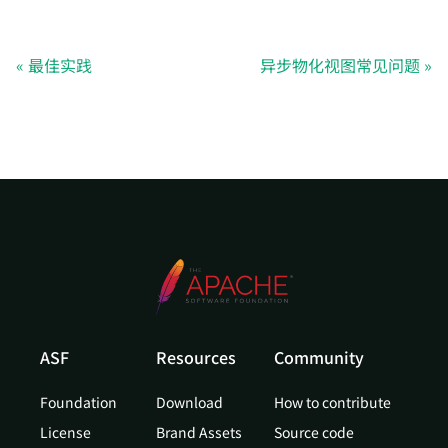
最佳实践
异步物化视图常见问题
ASF
Resources
Community
Foundation
Download
How to contribute
License
Brand Assets
Source code