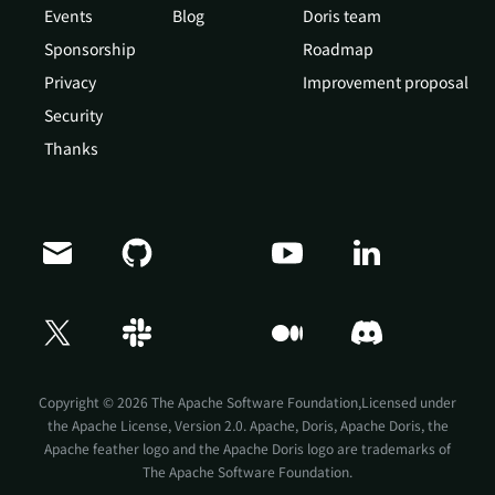
Events
Blog
Doris team
Sponsorship
Roadmap
Privacy
Improvement proposal
Security
Thanks
Doris Summit 26
↗
October 21–22 · Virtual event
Copyright © 2026 The Apache Software Foundation,Licensed under
the
Apache License, Version 2.0
. Apache, Doris, Apache Doris, the
Apache feather logo and the Apache Doris logo are trademarks of
The Apache Software Foundation.
↗