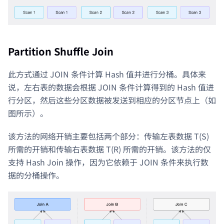
Partition Shuffle Join
此方式通过 JOIN 条件计算 Hash 值并进行分桶。具体来
说，左右表的数据会根据 JOIN 条件计算得到的 Hash 值进
行分区，然后这些分区数据被发送到相应的分区节点上（如
图所示）。
该方法的网络开销主要包括两个部分：传输左表数据 T(S)
所需的开销和传输右表数据 T(R) 所需的开销。该方法的仅
支持 Hash Join 操作，因为它依赖于 JOIN 条件来执行数
据的分桶操作。