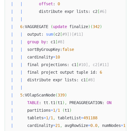
|
|
offset
: 
0
|
|
       distribute expr lists: c2
[
#6]          
|
|
|
6
:VAGGREGATE 
(
update
 finalize
)
(
342
)
|
|
  output: 
sum
(
c2
[
#9])[#11]                    
|
|
group
by
: c1
[
#8]                            
|
|
  sortByGroupKey:
false
|
|
  cardinality
=
10
|
|
  final projections: c1
[
#10], c2[#11]         
|
|
  final project output tuple id: 
6
|
|
  distribute expr lists: c1
[
#8]               
|
|
|
5
:VOlapScanNode
(
339
)
|
TABLE
: tt
.
t1
(
t1
)
,
 PREAGGREGATION: 
ON
|
      partitions
=
1
/
1
(
t1
)
|
      tablets
=
1
/
1
,
 tabletList
=
491188
|
      cardinality
=
21
,
 avgRowSize
=
0.0
,
 numNodes
=
1