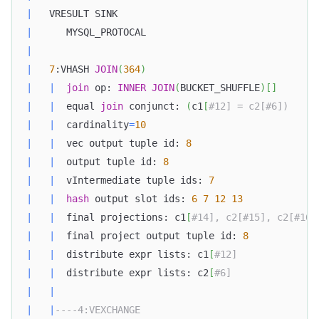
|
   VRESULT SINK                                   
|
      MYSQL_PROTOCAL                              
|
|
7
:VHASH 
JOIN
(
364
)
|
|
join
 op: 
INNER
JOIN
(
BUCKET_SHUFFLE
)
[
]
|
|
  equal 
join
 conjunct: 
(
c1
[
#12] = c2[#6])     
|
|
  cardinality
=
10
|
|
  vec output tuple id: 
8
|
|
  output tuple id: 
8
|
|
  vIntermediate tuple ids: 
7
|
|
hash
 output slot ids: 
6
7
12
13
|
|
  final projections: c1
[
#14], c2[#15], c2[#16]
|
|
  final project output tuple id: 
8
|
|
  distribute expr lists: c1
[
#12]              
|
|
  distribute expr lists: c2
[
#6]               
|
|
|
|
----4:VEXCHANGE                               