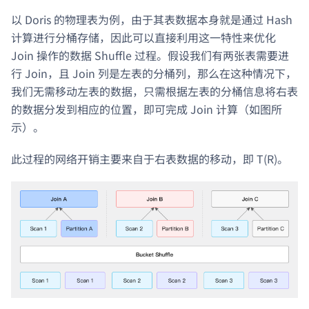
以 Doris 的物理表为例，由于其表数据本身就是通过 Hash
计算进行分桶存储，因此可以直接利用这一特性来优化
Join 操作的数据 Shuffle 过程。假设我们有两张表需要进
行 Join，且 Join 列是左表的分桶列，那么在这种情况下，
我们无需移动左表的数据，只需根据左表的分桶信息将右表
的数据分发到相应的位置，即可完成 Join 计算（如图所
示）。
此过程的网络开销主要来自于右表数据的移动，即 T(R)。