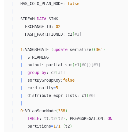
|
   HAS_COLO_PLAN_NODE: 
false
|
|
   STREAM 
DATA
 SINK                               
|
     EXCHANGE ID: 
02
|
     HASH_PARTITIONED: c2
[
#2]                     
|
|
1
:VAGGREGATE 
(
update
 serialize
)
(
361
)
|
|
  STREAMING                                   
|
|
  output: partial_sum
(
c1
[
#0])[#3]             
|
|
group
by
: c2
[
#1]                            
|
|
  sortByGroupKey:
false
|
|
  cardinality
=
5
|
|
  distribute expr lists: c1
[
#0]               
|
|
|
0
:VOlapScanNode
(
358
)
|
TABLE
: tt
.
t2
(
t2
)
,
 PREAGGREGATION: 
ON
|
      partitions
=
1
/
1
(
t2
)