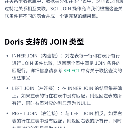
在关系型数据库中，数据被分布在多个表中，这些表之间通
过特定关系相互关联。SQL JOIN 操作允许我们根据这些关
联条件将不同的表合并成一个更完整的结果集。
Doris 支持的 JOIN 类型
INNER JOIN（内连接）：对左表每一行和右表所有行
进行 JOIN 条件比较，返回两个表中满足 JOIN 条件的
匹配行。详细信息请参考
SELECT
中有关于联接查询的
语法定义
LEFT JOIN（左连接）：在 INNER JOIN 的结果集基础
上。如果左表的行在右表中没有匹配，则返回左表的所
有行，同时右表对应的列显示为 NULL。
RIGHT JOIN（右连接）：与 LEFT JOIN 相反，如果右
表的行在左表中没有匹配，则返回右表的所有行，同时
左表对应的列显示为 NULL。