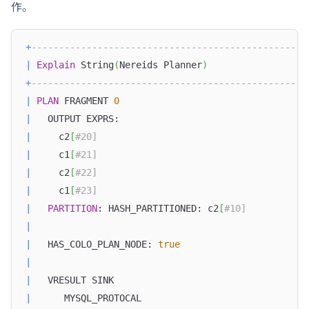
作。
+
--------------------------------------------------
|
Explain
 String
(
Nereids Planner
)
+
--------------------------------------------------
|
PLAN
 FRAGMENT 
0
|
   OUTPUT EXPRS:                                  
|
     c2
[
#20]                                      
|
     c1
[
#21]                                      
|
     c2
[
#22]                                      
|
     c1
[
#23]                                      
|
PARTITION
: HASH_PARTITIONED: c2
[
#10]           
|
|
   HAS_COLO_PLAN_NODE: 
true
|
|
   VRESULT SINK                                   
|
      MYSQL_PROTOCAL                              