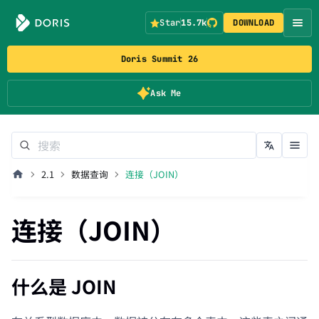
Star
15.7k
DOWNLOAD
Doris Summit 26
Ask Me
2.1
数据查询
连接（JOIN）
连接（JOIN）
什么是 JOIN