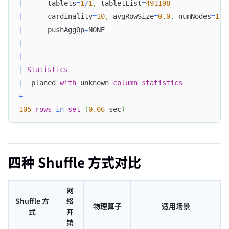
|
      tablets
=
1
/
1
,
 tabletList
=
491198
|
      cardinality
=
10
,
 avgRowSize
=
0.0
,
 numNodes
=
1
|
      pushAggOp
=
NONE                              
|
|
|
Statistics
|
  planed 
with
 unknown 
column
statistics
+
--------------------------------------------------
105
rows
in
set
(
0.06
 sec
)
四种 Shuffle 方式对比
网
Shuffle 方
络
物理算子
适用场景
式
开
销