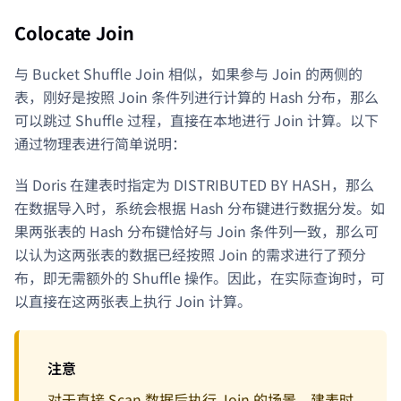
Colocate Join
与 Bucket Shuffle Join 相似，如果参与 Join 的两侧的
表，刚好是按照 Join 条件列进行计算的 Hash 分布，那么
可以跳过 Shuffle 过程，直接在本地进行 Join 计算。以下
通过物理表进行简单说明：
当 Doris 在建表时指定为 DISTRIBUTED BY HASH，那么
在数据导入时，系统会根据 Hash 分布键进行数据分发。如
果两张表的 Hash 分布键恰好与 Join 条件列一致，那么可
以认为这两张表的数据已经按照 Join 的需求进行了预分
布，即无需额外的 Shuffle 操作。因此，在实际查询时，可
以直接在这两张表上执行 Join 计算。
注意
对于直接 Scan 数据后执行 Join 的场景，建表时