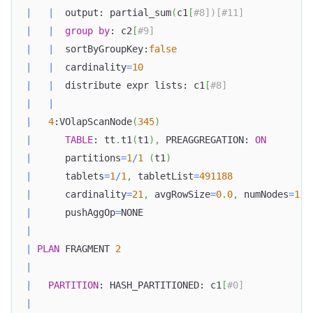
|
|
  output: partial_sum
(
c1
[
#8])[#11]            
|
|
group
by
: c2
[
#9]                            
|
|
  sortByGroupKey:
false
|
|
  cardinality
=
10
|
|
  distribute expr lists: c1
[
#8]               
|
|
|
4
:VOlapScanNode
(
345
)
|
TABLE
: tt
.
t1
(
t1
)
,
 PREAGGREGATION: 
ON
|
      partitions
=
1
/
1
(
t1
)
|
      tablets
=
1
/
1
,
 tabletList
=
491188
|
      cardinality
=
21
,
 avgRowSize
=
0.0
,
 numNodes
=
1
|
      pushAggOp
=
NONE                              
|
|
PLAN
 FRAGMENT 
2
|
|
PARTITION
: HASH_PARTITIONED: c1
[
#0]            
|