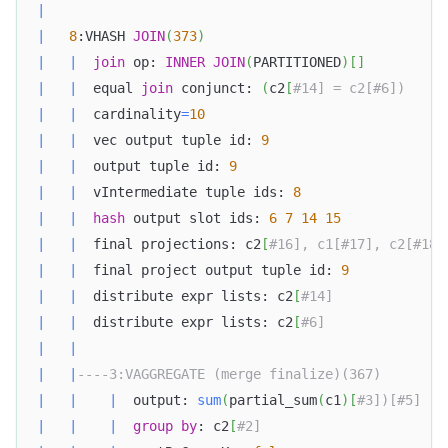
|
|
8
:VHASH 
JOIN
(
373
)
|
|
join
 op: 
INNER
JOIN
(
PARTITIONED
)
[
]
|
|
  equal 
join
 conjunct: 
(
c2
[
#14] = c2[#6])     
|
|
  cardinality
=
10
|
|
  vec output tuple id: 
9
|
|
  output tuple id: 
9
|
|
  vIntermediate tuple ids: 
8
|
|
hash
 output slot ids: 
6
7
14
15
|
|
  final projections: c2
[
#16], c1[#17], c2[#18]
|
|
  final project output tuple id: 
9
|
|
  distribute expr lists: c2
[
#14]              
|
|
  distribute expr lists: c2
[
#6]               
|
|
|
|
----3:VAGGREGATE (merge finalize)(367)        
|
|
|
  output: 
sum
(
partial_sum
(
c1
)
[
#3])[#5]   
|
|
|
group
by
: c2
[
#2]                       