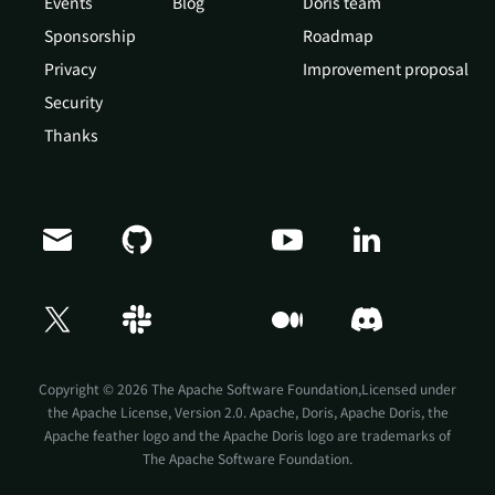
Events
Blog
Doris team
Sponsorship
Roadmap
Privacy
Improvement proposal
Security
Thanks
Doris Summit 26
↗
October 21–22 · Virtual event
Copyright © 2026 The Apache Software Foundation,Licensed under
the
Apache License, Version 2.0
. Apache, Doris, Apache Doris, the
Apache feather logo and the Apache Doris logo are trademarks of
The Apache Software Foundation.
↗