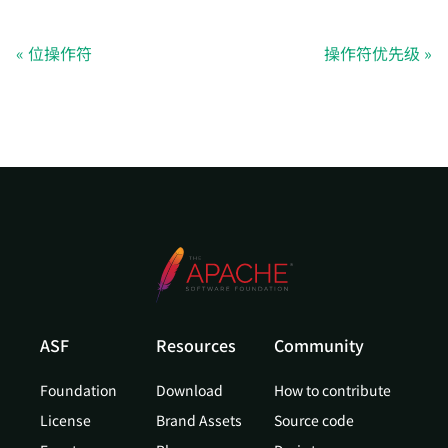
位操作符
操作符优先级
ASF
Resources
Community
Foundation
Download
How to contribute
License
Brand Assets
Source code