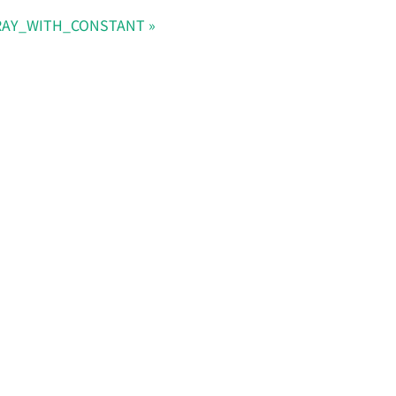
RAY_WITH_CONSTANT
Doris Summit 26
↗
October 21–22 · Virtual
event