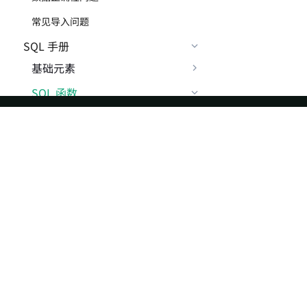
常见导入问题
SQL 手册
基础元素
SQL 函数
标量函数
数值函数
ASF
Re
字符串函数
Foundation
Do
时间日期函数
License
Br
地理位置函数
Events
Bl
加密和信息摘要函数
Sponsorship
向量函数
Privacy
Security
位处理函数