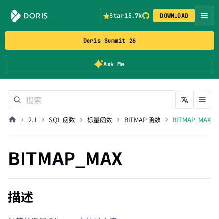
Star
15.7k
DOWNLOAD
Doris Summit 26
Ask Me
2.1
SQL 函数
标量函数
BITMAP 函数
BITMAP_MAX
BITMAP_MAX
描述