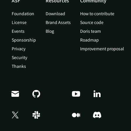
ASF
Resources
Community
Foundation
Download
How to contribute
License
Brand Assets
Source code
Events
Blog
Doris team
Sponsorship
Roadmap
Privacy
Improvement proposal
Security
Thanks
Doris Summit 26
↗
October 21–22 · Virtual event