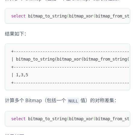
select
 bitmap_to_string
(
bitmap_xor
(
bitmap_from_stri
结果如下：
+--------------------------------------------------
| bitmap_to_string(bitmap_xor(bitmap_from_string('2
+--------------------------------------------------
| 1,3,5                                            
+--------------------------------------------------
计算多个 Bitmap（包括一个
值）的对称差集：
NULL
select
 bitmap_to_string
(
bitmap_xor
(
bitmap_from_stri