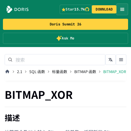
Star
15.7k
DOWNLOAD
Doris Summit 26
Ask Me
2.1
SQL 函数
标量函数
BITMAP 函数
BITMAP_XOR
BITMAP_XOR
描述