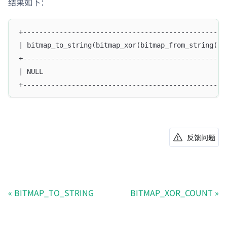
结果如下：
+--------------------------------------------------
| bitmap_to_string(bitmap_xor(bitmap_from_string('2
+--------------------------------------------------
| NULL                                             
+--------------------------------------------------
反馈问题
BITMAP_TO_STRING
BITMAP_XOR_COUNT