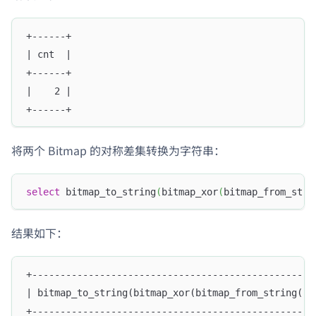
+------+
| cnt  |
+------+
|    2 |
+------+
将两个 Bitmap 的对称差集转换为字符串：
select
 bitmap_to_string
(
bitmap_xor
(
bitmap_from_stri
结果如下：
+--------------------------------------------------
| bitmap_to_string(bitmap_xor(bitmap_from_string('2
+--------------------------------------------------