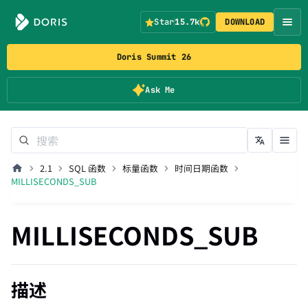
Star
15.7k
DOWNLOAD
Doris Summit 26
Ask Me
2.1
SQL 函数
标量函数
时间日期函数
MILLISECONDS_SUB
MILLISECONDS_SUB
描述