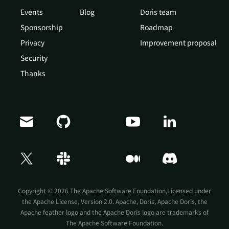
Events
Blog
Doris team
Sponsorship
Roadmap
Privacy
Improvement proposal
Security
Thanks
Doris Summit 26
↗
October 21–22 · Virtual event
Copyright © 2026 The Apache Software Foundation,Licensed under
the
Apache License, Version 2.0
. Apache, Doris, Apache Doris, the
Apache feather logo and the Apache Doris logo are trademarks of
The Apache Software Foundation.