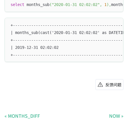
select
 months_sub
(
"2020-01-31 02:02:02"
,
1
)
,
months_
+--------------------------------------------------
| months_sub(cast('2020-01-31 02:02:02' as DATETIME
+--------------------------------------------------
| 2019-12-31 02:02:02                              
+--------------------------------------------------
反馈问题
MONTHS_DIFF
NOW