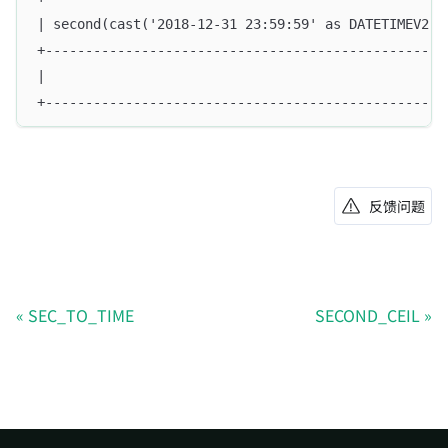
| second(cast('2018-12-31 23:59:59' as DATETIMEV2(0
+--------------------------------------------------
|                                                  
+--------------------------------------------------
反馈问题
SEC_TO_TIME
SECOND_CEIL