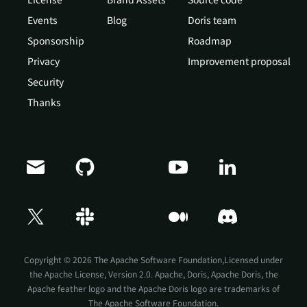
Events
Blog
Doris team
Sponsorship
Roadmap
Privacy
Improvement proposal
Security
Thanks
Doris Summit 26
↗
October 21–22 · Virtual event
Copyright © 2026 The Apache Software Foundation,Licensed under
the
Apache License, Version 2.0
. Apache, Doris, Apache Doris, the
Apache feather logo and the Apache Doris logo are trademarks of
The Apache Software Foundation.