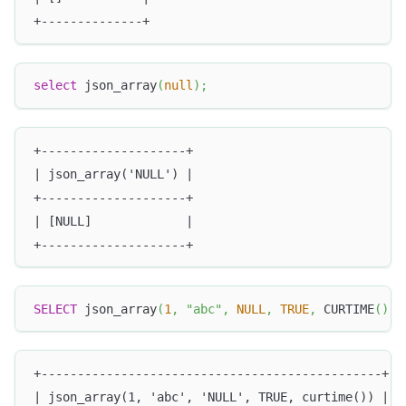
+--------------+
select
 json_array
(
null
)
;
+--------------------+
| json_array('NULL') |
+--------------------+
| [NULL]             |
+--------------------+
SELECT
 json_array
(
1
,
"abc"
,
NULL
,
TRUE
,
 CURTIME
(
)
)
;
+-----------------------------------------------+
| json_array(1, 'abc', 'NULL', TRUE, curtime()) |