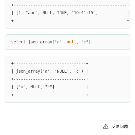
+-----------------------------------------------+
| [1, "abc", NULL, TRUE, "10:41:15"]            |
+-----------------------------------------------+
select
 json_array
(
"a"
,
null
,
"c"
)
;
+------------------------------+
| json_array('a', 'NULL', 'c') |
+------------------------------+
| ["a", NULL, "c"]             |
+------------------------------+
反馈问题