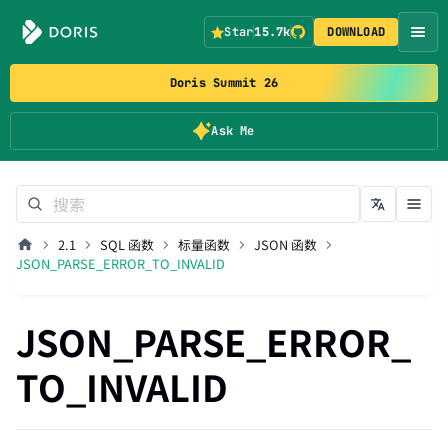
Star
15.7k
DOWNLOAD
Doris Summit 26
Ask Me
2.1
SQL 函数
标量函数
JSON 函数
JSON_PARSE_ERROR_TO_INVALID
JSON_PARSE_ERROR_
TO_INVALID