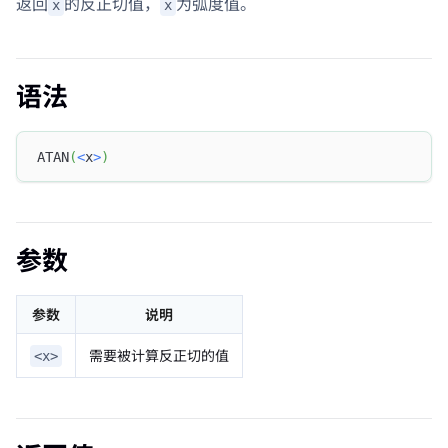
返回
的反正切值，
为弧度值。
x
x
语法
ATAN
(
<
x
>
)
参数
参数
说明
需要被计算反正切的值
<x>