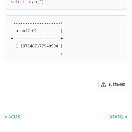
select
 atan
(
2
)
;
+--------------------+
| atan(2.0)          |
+--------------------+
| 1.1071487177940904 |
+--------------------+
反馈问题
ACOS
ATAN2