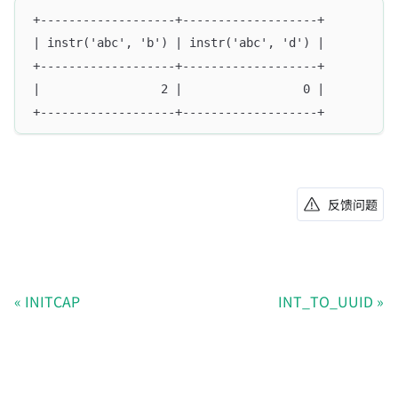
+-------------------+-------------------+
| instr('abc', 'b') | instr('abc', 'd') |
+-------------------+-------------------+
|                 2 |                 0 |
+-------------------+-------------------+
反馈问题
INITCAP
INT_TO_UUID