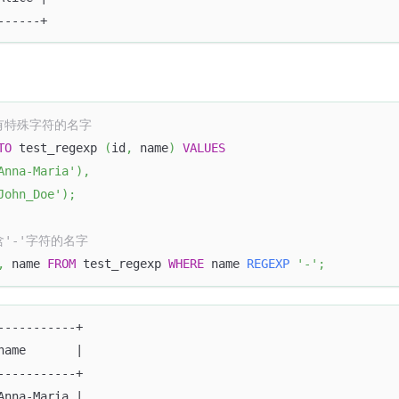
------+
具有特殊字符的名字
TO
 test_regexp 
(
id
,
 name
)
VALUES
Anna-Maria'
)
,
John_Doe'
)
;
含'-'字符的名字
,
 name 
FROM
 test_regexp 
WHERE
 name 
REGEXP
'-'
;
-----------+
name       |
-----------+
Anna-Maria |