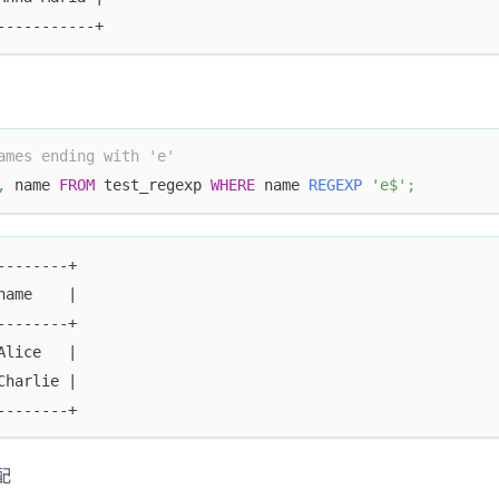
-----------+
ames ending with 'e'
,
 name 
FROM
 test_regexp 
WHERE
 name 
REGEXP
'e$'
;
--------+
name    |
--------+
Alice   |
Charlie |
--------+
配