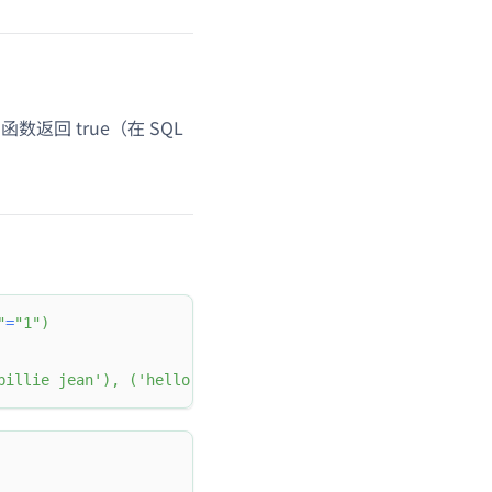
函数返回 true（在 SQL
"
=
"1"
)
billie jean'
)
,
(
'hello world'
)
;