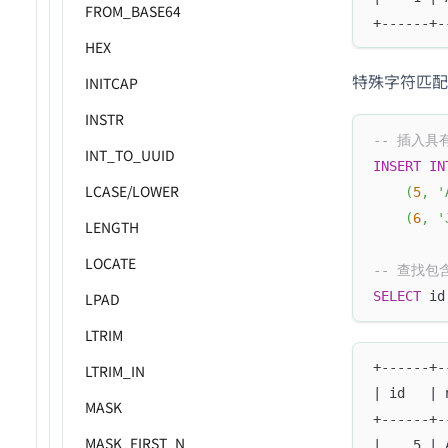
FROM_BASE64
+------+-
HEX
特殊字符匹配
INITCAP
INSTR
-- 插入
INT_TO_UUID
INSERT
IN
LCASE/LOWER
(
5
,
'
(
6
,
'
LENGTH
LOCATE
-- 查找包
SELECT
 id
LPAD
LTRIM
+------+-
LTRIM_IN
| id   | 
MASK
+------+-
MASK_FIRST_N
|    5 | 