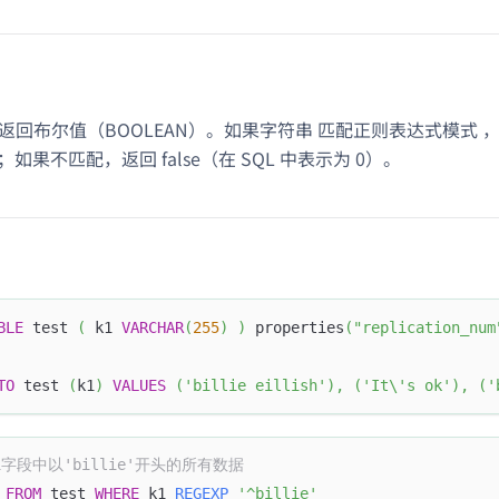
函数返回布尔值（BOOLEAN）。如果字符串
匹配正则表达式模式
，
；如果不匹配，返回 false（在 SQL 中表示为 0）。
BLE
 test 
(
 k1 
VARCHAR
(
255
)
)
 properties
(
"replication_num
TO
 test 
(
k1
)
VALUES
(
'billie eillish'
)
,
(
'It\'s ok'
)
,
(
'
k1字段中以'billie'开头的所有数据
 
FROM
 test 
WHERE
 k1 
REGEXP
'^billie'