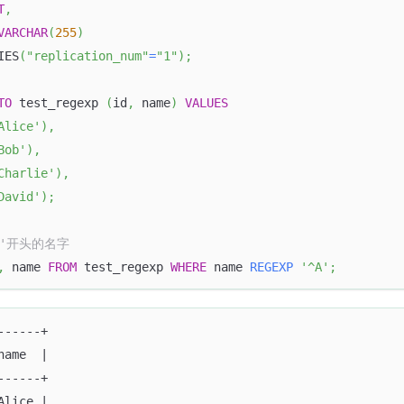
T
,
VARCHAR
(
255
)
IES
(
"replication_num"
=
"1"
)
;
TO
 test_regexp 
(
id
,
 name
)
VALUES
Alice'
)
,
Bob'
)
,
Charlie'
)
,
David'
)
;
A'开头的名字
,
 name 
FROM
 test_regexp 
WHERE
 name 
REGEXP
'^A'
;
------+
name  |
------+
Alice |