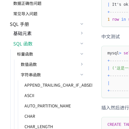
数据正确性问题
|
 It's ok
+
--------
常见导入问题
1
row
in
SQL 手册
基础元素
中文测试
SQL 函数
mysql
>
se
标量函数
+
--------
数值函数
|
(
'这是一段
字符串函数
+
--------
|
APPEND_TRAILING_CHAR_IF_ABSENT
+
--------
ASCII
AUTO_PARTITION_NAME
插入然后进行
CHAR
CREATE
TA
CHAR_LENGTH