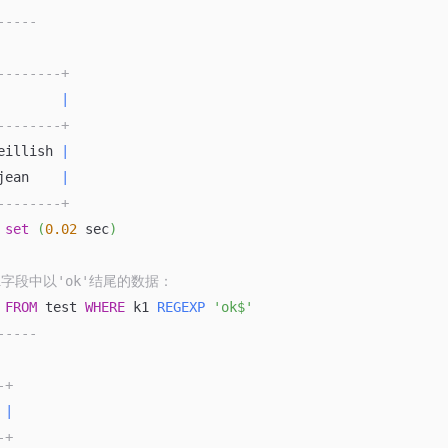
-----
--------+
        
|
--------+
eillish 
|
jean    
|
--------+
set
(
0.02
 sec
)
k1字段中以'ok'结尾的数据：
 
FROM
 test 
WHERE
 k1 
REGEXP
'ok$'
-----
-+
 
|
-+