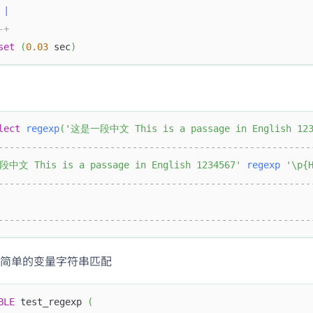
 
|
-+
set
(
0.03
 sec
)
lect
regexp
(
'这是一段中文 This is a passage in English 123
--------------------------------------------------------
中文 This is a passage in English 1234567'
regexp
'\p{
--------------------------------------------------------
--------------------------------------------------------
简单的变量字符串匹配
BLE
 test_regexp 
(