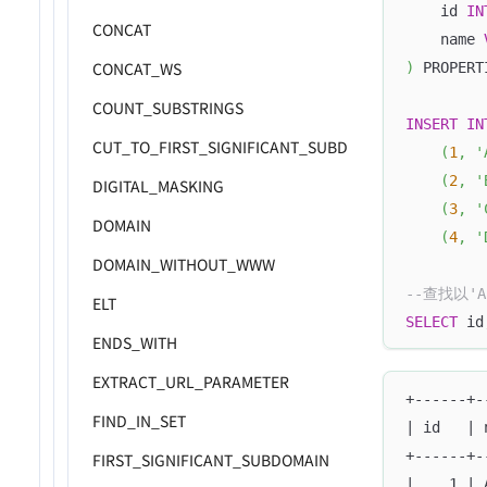
    id 
IN
CONCAT
    name 
CONCAT_WS
)
 PROPERT
COUNT_SUBSTRINGS
INSERT
IN
CUT_TO_FIRST_SIGNIFICANT_SUBDOMAIN
(
1
,
'
(
2
,
'
DIGITAL_MASKING
(
3
,
'
DOMAIN
(
4
,
'
DOMAIN_WITHOUT_WWW
--查找以'
ELT
SELECT
 id
ENDS_WITH
EXTRACT_URL_PARAMETER
+------+-
FIND_IN_SET
| id   | 
+------+-
FIRST_SIGNIFICANT_SUBDOMAIN
|    1 | 