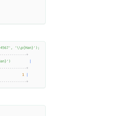
4567'
,
'\\p{Han}'
)
;
-------------+
Han}'
)
|
-------------+
1
|
-------------+