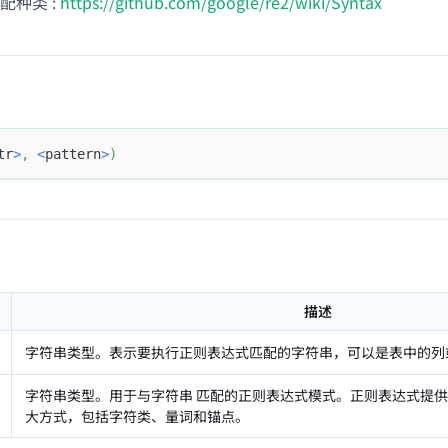
配种类 :
https://github.com/google/re2/wiki/Syntax
tr
>
,
<
pattern
>
)
描述
字符串类型。表示要执行正则表达式匹配的字符串，可以是表中的列
字符串类型。用于与字符串
匹配的正则表达式模式。正则表达式提供
大方式，包括字符类、量词和锚点。