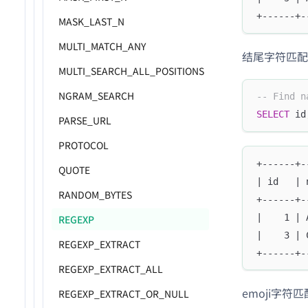
+------+-
MASK_LAST_N
MULTI_MATCH_ANY
结尾字符匹配
MULTI_SEARCH_ALL_POSITIONS
NGRAM_SEARCH
-- Find n
SELECT
 id
PARSE_URL
PROTOCOL
+------+-
QUOTE
| id   | 
RANDOM_BYTES
+------+-
|    1 | 
REGEXP
|    3 | 
REGEXP_EXTRACT
+------+-
REGEXP_EXTRACT_ALL
emoji字符匹
REGEXP_EXTRACT_OR_NULL