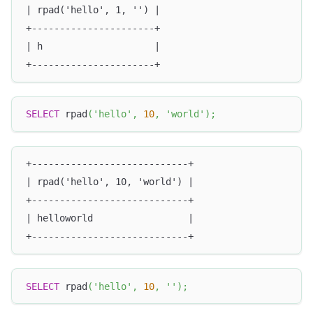
| rpad('hello', 1, '') |
+----------------------+
| h                    |
+----------------------+
SELECT
 rpad
(
'hello'
,
10
,
'world'
)
;
+----------------------------+
| rpad('hello', 10, 'world') |
+----------------------------+
| helloworld                 |
+----------------------------+
SELECT
 rpad
(
'hello'
,
10
,
''
)
;