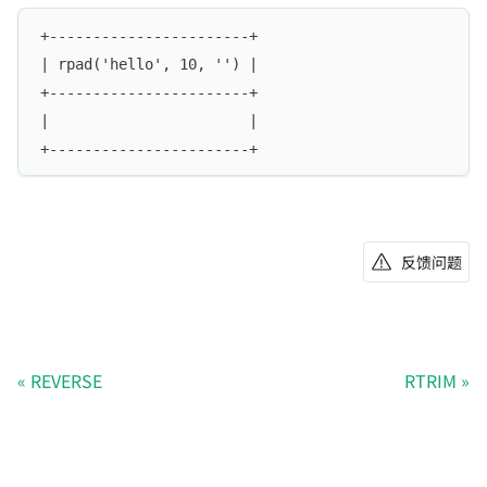
+-----------------------+
| rpad('hello', 10, '') |
+-----------------------+
|                       |
+-----------------------+
反馈问题
REVERSE
RTRIM