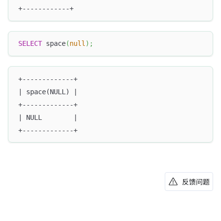
+------------+
SELECT
 space
(
null
)
;
+-------------+
| space(NULL) |
+-------------+
| NULL        |
+-------------+
反馈问题