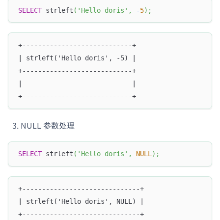
SELECT
 strleft
(
'Hello doris'
,
-
5
)
;
+----------------------------+
| strleft('Hello doris', -5) |
+----------------------------+
|                            |
+----------------------------+
NULL 参数处理
SELECT
 strleft
(
'Hello doris'
,
NULL
)
;
+------------------------------+
| strleft('Hello doris', NULL) |
+------------------------------+