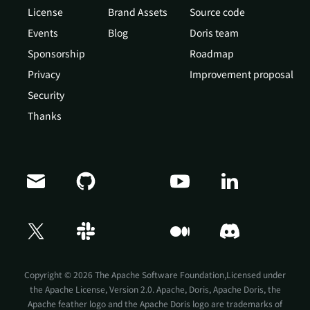
License
Brand Assets
Source code
Events
Blog
Doris team
Sponsorship
Roadmap
Privacy
Improvement proposal
Security
Thanks
Doris Summit 26
↗
October 21–22 · Virtual event
Copyright © 2026 The Apache Software Foundation,Licensed under
the
Apache License, Version 2.0
. Apache, Doris, Apache Doris, the
Apache feather logo and the Apache Doris logo are trademarks of