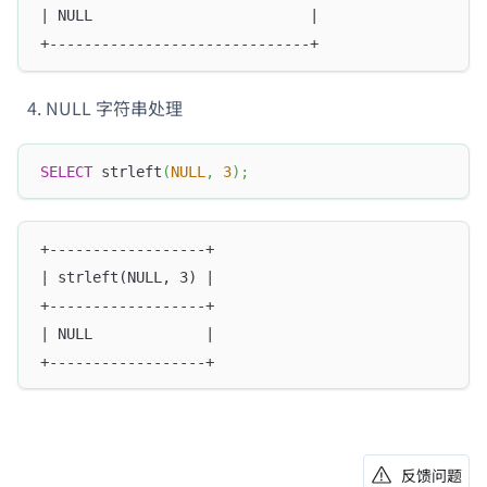
| NULL                         |
+------------------------------+
NULL 字符串处理
SELECT
 strleft
(
NULL
,
3
)
;
+------------------+
| strleft(NULL, 3) |
+------------------+
| NULL             |
+------------------+
反馈问题