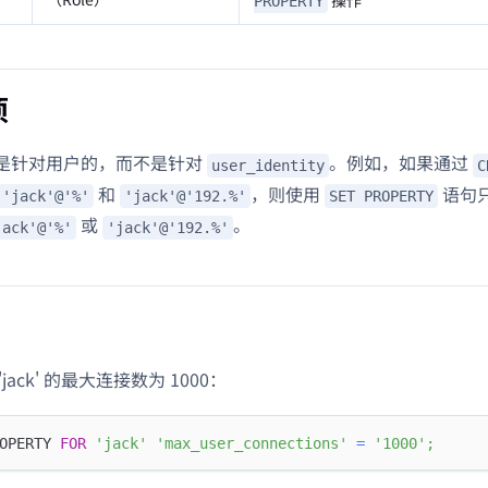
PROPERTY
项
是针对用户的，而不是针对
。例如，如果通过
user_identity
C
和
，则使用
语句
'jack'@'%'
'jack'@'192.%'
SET PROPERTY
或
。
jack'@'%'
'jack'@'192.%'
jack' 的最大连接数为 1000：
OPERTY 
FOR
'jack'
'max_user_connections'
=
'1000'
;