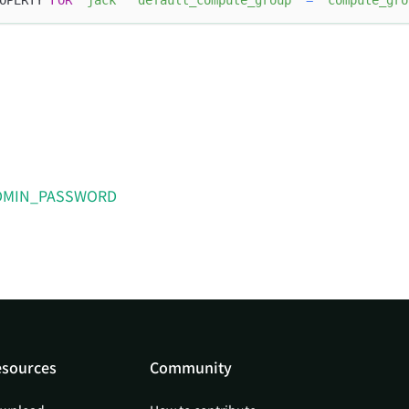
OPERTY 
FOR
'jack'
'default_compute_group'
=
'compute_gro
DMIN_PASSWORD
sources
Community