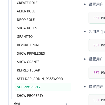
CREATE ROLE
设置用户 '
ALTER ROLE
SET
 PR
DROP ROLE
SHOW ROLES
为用户 'j
GRANT TO
REVOKE FROM
SET
 PR
SHOW PRIVILEGES
设置用户 '
SHOW GRANTS
REFRESH LDAP
SET
 PR
SET LDAP_ADMIN_PASSWORD
设置用户 
SET PROPERTY
SHOW PROPERTY
SET
 PR
会话