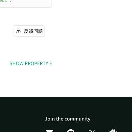
up1'
;
反馈问题
SHOW PROPERTY
Join the community