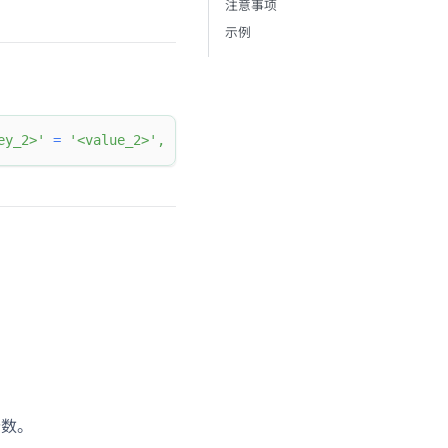
注意事项
示例
ey_2>'
=
'<value_2>'
,
.
.
.
]
;
个数。