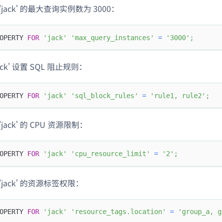
jack' 的最大查询实例数为 3000：
OPERTY 
FOR
'jack'
'max_query_instances'
=
'3000'
;
ack' 设置 SQL 阻止规则：
OPERTY 
FOR
'jack'
'sql_block_rules'
=
'rule1, rule2'
;
jack' 的 CPU 资源限制：
OPERTY 
FOR
'jack'
'cpu_resource_limit'
=
'2'
;
'jack' 的资源标签权限：
OPERTY 
FOR
'jack'
'resource_tags.location'
=
'group_a, g