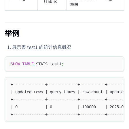
（Table）
权限
举例
展示表 test1 的统计信息概况
SHOW
TABLE
 STATS test1
;
+--------------+-------------+-----------+---------
| updated_rows | query_times | row_count | updated_
+--------------+-------------+-----------+---------
| 0            | 0           | 100000    | 2025-01-
+--------------+-------------+-----------+---------