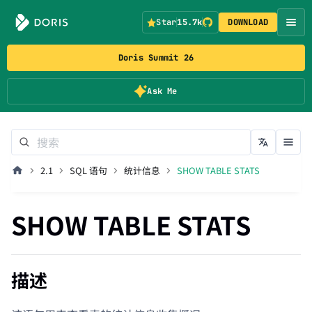
Star
15.7k
DOWNLOAD
Doris Summit 26
Ask Me
2.1
SQL 语句
统计信息
SHOW TABLE STATS
SHOW TABLE STATS
描述