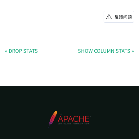
反馈问题
DROP STATS
SHOW COLUMN STATS