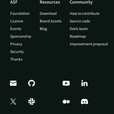
ASF
Resources
Community
Foundation
Download
How to contribute
License
Brand Assets
Source code
Events
Blog
Doris team
Sponsorship
Roadmap
Privacy
Improvement proposal
Security
Thanks
Doris Summit 26
↗
October 21–22 · Virtual event