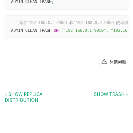
ADMIN CLEAN TRASH
;
-- 清理'192.168.0.1:9050'和'192.168.0.2:9050'的垃圾
ADMIN CLEAN TRASH 
ON
(
"192.168.0.1:9050"
,
"192.168.
反馈问题
SHOW REPLICA
SHOW TRASH
DISTRIBUTION