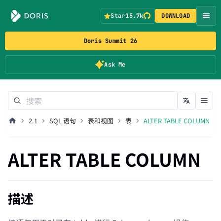
Star
15.7k
DOWNLOAD
Doris Summit 26
Ask Me
2.1
SQL 语句
表和视图
表
ALTER TABLE COLUMN
ALTER TABLE COLUMN
描述