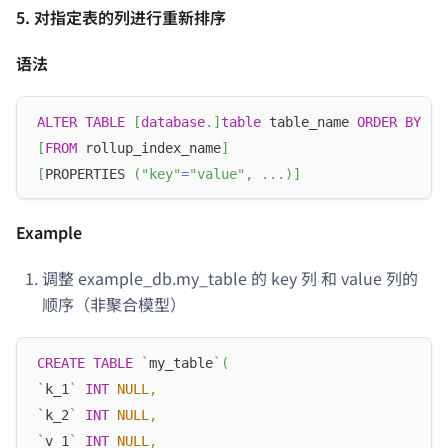
5. 对指定表的列进行重新排序
语法
ALTER
TABLE
[
database
.
]
table
 table_name 
ORDER
BY
(
c
[
FROM
 rollup_index_name
]
[
PROPERTIES 
(
"key"
=
"value"
,
.
.
.
)
]
Example
调整 example_db.my_table 的 key 列 和 value 列的
顺序（非聚合模型）
CREATE
TABLE
`
my_table
`
(
`
k_1
`
INT
NULL
,
`
k_2
`
INT
NULL
,
`
v_1
`
INT
NULL
,