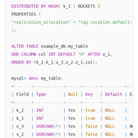
DISTRIBUTED
BY
HASH
(
`
k_1
`
)
 BUCKETS 
5
PROPERTIES 
(
"replication_allocation"
=
"tag.location.default: 1
)
;
ALTER
TABLE
 example_db
.
my_table
ADD
COLUMN
 col 
INT
DEFAULT
"0"
AFTER
 v_1
,
ORDER
BY
(
k_2
,
k_1
,
v_3
,
v_2
,
v_1
,
col
)
;
mysql
>
desc
 my_table
;
+
-------+------------+------+-------+---------+----
|
 Field 
|
Type
|
Null
|
Key
|
Default
|
 Ext
+
-------+------------+------+-------+---------+----
|
 k_2   
|
INT
|
 Yes  
|
true
|
NULL
|
|
 k_1   
|
INT
|
 Yes  
|
true
|
NULL
|
|
 v_3   
|
VARCHAR
(
*
)
|
 Yes  
|
false
|
NULL
|
 NON
|
 v_2   
|
VARCHAR
(
*
)
|
 Yes  
|
false
|
NULL
|
 NON