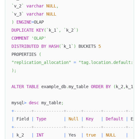
`
v_2
`
varchar
NULL
,
`
v_3
`
varchar
NULL
)
ENGINE
=
OLAP
DUPLICATE
KEY
(
`
k_1
`
,
`
k_2
`
)
COMMENT
'OLAP'
DISTRIBUTED
BY
HASH
(
`
k_1
`
)
 BUCKETS 
5
PROPERTIES 
(
"replication_allocation"
=
"tag.location.default: 1
)
;
ALTER
TABLE
 example_db
.
my_table 
ORDER
BY
(
k_2
,
k_1
,
v
mysql
>
desc
 my_table
;
+
-------+------------+------+-------+---------+----
|
 Field 
|
Type
|
Null
|
Key
|
Default
|
 Ext
+
-------+------------+------+-------+---------+----
|
 k_2   
|
INT
|
 Yes  
|
true
|
NULL
|