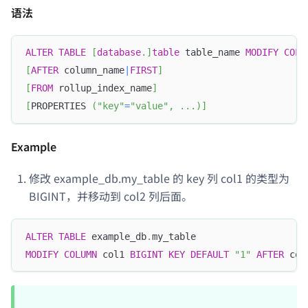
语法
ALTER
TABLE
[
database
.
]
table
 table_name 
MODIFY
COLU
[
AFTER
 column_name
|
FIRST
]
[
FROM
 rollup_index_name
]
[
PROPERTIES 
(
"key"
=
"value"
,
.
.
.
)
]
Example
修改 example_db.my_table 的 key 列 col1 的类型为
BIGINT，并移动到 col2 列后面。
ALTER
TABLE
 example_db
.
my_table 
MODIFY
COLUMN
 col1 
BIGINT
KEY
DEFAULT
"1"
AFTER
 col