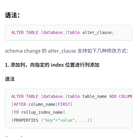
语法：
ALTER
TABLE
[
database
.
]
table
 alter_clause
;
schema change 的 alter_clause 支持如下几种修改方式：
1. 添加列，向指定的 index 位置进行列添加
语法
ALTER
TABLE
[
database
.
]
table
 table_name 
ADD
COLUMN
 
[
AFTER
 column_name
|
FIRST
]
[
TO
 rollup_index_name
]
[
PROPERTIES 
(
"key"
=
"value"
,
.
.
.
)
]