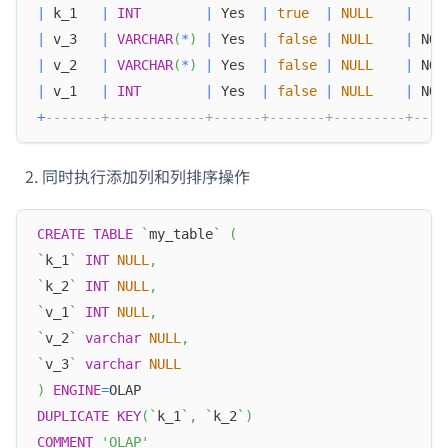
|
 k_1   
|
INT
|
 Yes  
|
true
|
NULL
|
|
 v_3   
|
VARCHAR
(
*
)
|
 Yes  
|
false
|
NULL
|
 NON
|
 v_2   
|
VARCHAR
(
*
)
|
 Yes  
|
false
|
NULL
|
 NON
|
 v_1   
|
INT
|
 Yes  
|
false
|
NULL
|
 NON
+
-------+------------+------+-------+---------+----
同时执行添加列和列排序操作
CREATE
TABLE
`
my_table
`
(
`
k_1
`
INT
NULL
,
`
k_2
`
INT
NULL
,
`
v_1
`
INT
NULL
,
`
v_2
`
varchar
NULL
,
`
v_3
`
varchar
NULL
)
ENGINE
=
OLAP
DUPLICATE
KEY
(
`
k_1
`
,
`
k_2
`
)
COMMENT
'OLAP'