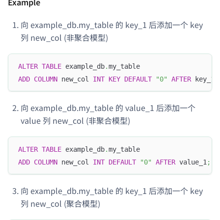
Example
向 example_db.my_table 的 key_1 后添加一个 key
列 new_col (非聚合模型)
ALTER
TABLE
 example_db
.
my_table
ADD
COLUMN
 new_col 
INT
KEY
DEFAULT
"0"
AFTER
 key_1
;
向 example_db.my_table 的 value_1 后添加一个
value 列 new_col (非聚合模型)
ALTER
TABLE
 example_db
.
my_table
ADD
COLUMN
 new_col 
INT
DEFAULT
"0"
AFTER
 value_1
;
向 example_db.my_table 的 key_1 后添加一个 key
列 new_col (聚合模型)