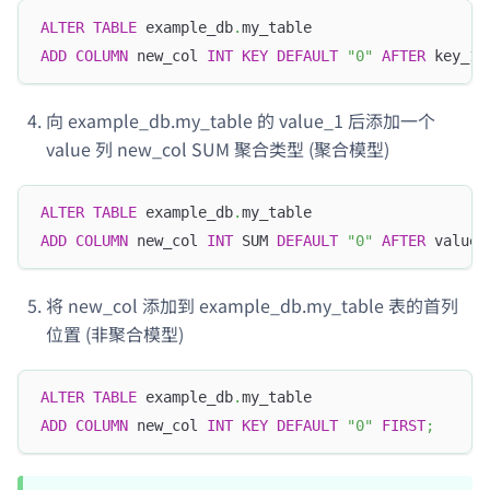
ALTER
TABLE
 example_db
.
my_table
ADD
COLUMN
 new_col 
INT
KEY
DEFAULT
"0"
AFTER
 key_1
;
向 example_db.my_table 的 value_1 后添加一个
value 列 new_col SUM 聚合类型 (聚合模型)
ALTER
TABLE
 example_db
.
my_table   
ADD
COLUMN
 new_col 
INT
 SUM 
DEFAULT
"0"
AFTER
 value_
将 new_col 添加到 example_db.my_table 表的首列
位置 (非聚合模型)
ALTER
TABLE
 example_db
.
my_table
ADD
COLUMN
 new_col 
INT
KEY
DEFAULT
"0"
FIRST
;