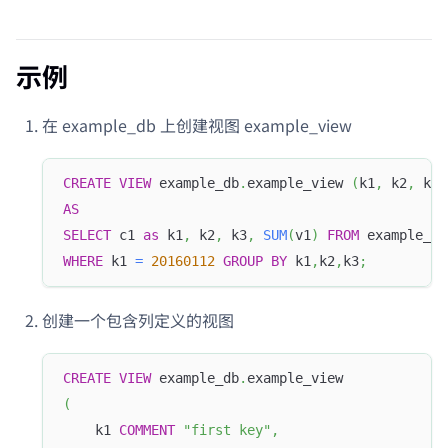
示例
在 example_db 上创建视图 example_view
CREATE
VIEW
 example_db
.
example_view 
(
k1
,
 k2
,
 k3
,
AS
SELECT
 c1 
as
 k1
,
 k2
,
 k3
,
SUM
(
v1
)
FROM
 example_ta
WHERE
 k1 
=
20160112
GROUP
BY
 k1
,
k2
,
k3
;
创建一个包含列定义的视图
CREATE
VIEW
 example_db
.
example_view
(
    k1 
COMMENT
"first key"
,