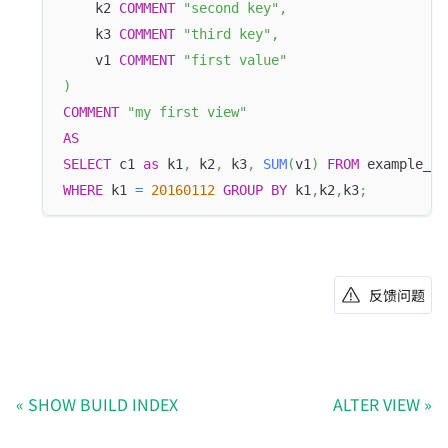
    k2 
COMMENT
"second key"
,
    k3 
COMMENT
"third key"
,
    v1 
COMMENT
"first value"
)
COMMENT
"my first view"
AS
SELECT
 c1 
as
 k1
,
 k2
,
 k3
,
SUM
(
v1
)
FROM
 example_ta
WHERE
 k1 
=
20160112
GROUP
BY
 k1
,
k2
,
k3
;
反馈问题
SHOW BUILD INDEX
ALTER VIEW