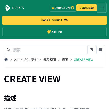
Star
15.7k
DOWNLOAD
Doris Summit 26
Ask Me
2.1
SQL 语句
表和视图
视图
CREATE VIEW
CREATE VIEW
描述