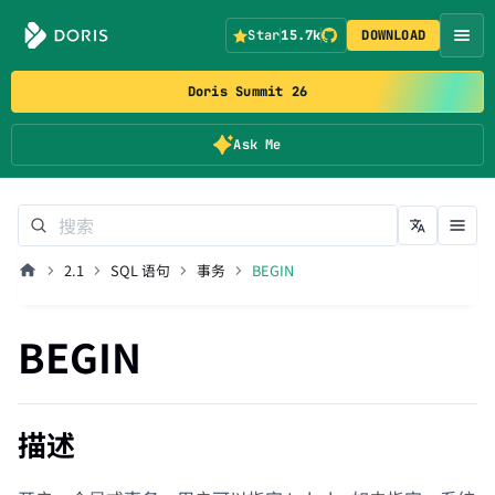
Star
15.7k
DOWNLOAD
Doris Summit 26
Ask Me
2.1
SQL 语句
事务
BEGIN
BEGIN
描述