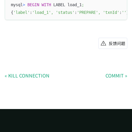
mysql
>
BEGIN
WITH
 LABEL load_1
;
{
'label'
:
'load_1'
,
'status'
:
'PREPARE'
,
'txnId'
:
''
}
反馈问题
KILL CONNECTION
COMMIT