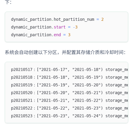
下：
dynamic_partition
.
hot_partition_num 
=
2
dynamic_partition
.
start
=
-
3
dynamic_partition
.
end
=
3
系统会自动创建以下分区，并配置其存储介质和冷却时间：
p20210517：["2021-05-17", "2021-05-18") storage_med
p20210518：["2021-05-18", "2021-05-19") storage_med
p20210519：["2021-05-19", "2021-05-20") storage_med
p20210520：["2021-05-20", "2021-05-21") storage_med
p20210521：["2021-05-21", "2021-05-22") storage_med
p20210522：["2021-05-22", "2021-05-23") storage_med
p20210523：["2021-05-23", "2021-05-24") storage_med