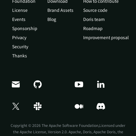
Foundation
Download
How to contribute
License
Brand Assets
Source code
Events
Blog
Doris team
Sponsorship
Roadmap
Privacy
Improvement proposal
Security
Thanks
Doris Summit 26
↗
October 21–22 · Virtual event
Copyright © 2026 The Apache Software Foundation,Licensed under
the
Apache License, Version 2.0
. Apache, Doris, Apache Doris, the