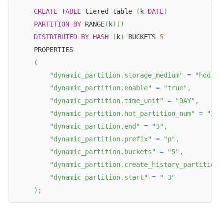
CREATE
TABLE
 tiered_table 
(
k 
DATE
)
PARTITION
BY
 RANGE
(
k
)
(
)
DISTRIBUTED
BY
HASH
(
k
)
 BUCKETS 
5
    PROPERTIES
(
"dynamic_partition.storage_medium"
=
"hdd"
,
"dynamic_partition.enable"
=
"true"
,
"dynamic_partition.time_unit"
=
"DAY"
,
"dynamic_partition.hot_partition_num"
=
"2"
"dynamic_partition.end"
=
"3"
,
"dynamic_partition.prefix"
=
"p"
,
"dynamic_partition.buckets"
=
"5"
,
"dynamic_partition.create_history_partition
"dynamic_partition.start"
=
"-3"
)
;