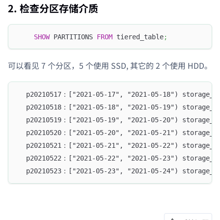
2. 检查分区存储介质
SHOW
 PARTITIONS 
FROM
 tiered_table
;
可以看见 7 个分区，5 个使用 SSD, 其它的 2 个使用 HDD。
  p20210517：["2021-05-17", "2021-05-18") storage_m
  p20210518：["2021-05-18", "2021-05-19") storage_m
  p20210519：["2021-05-19", "2021-05-20") storage_m
  p20210520：["2021-05-20", "2021-05-21") storage_m
  p20210521：["2021-05-21", "2021-05-22") storage_m
  p20210522：["2021-05-22", "2021-05-23") storage_m
  p20210523：["2021-05-23", "2021-05-24") storage_m