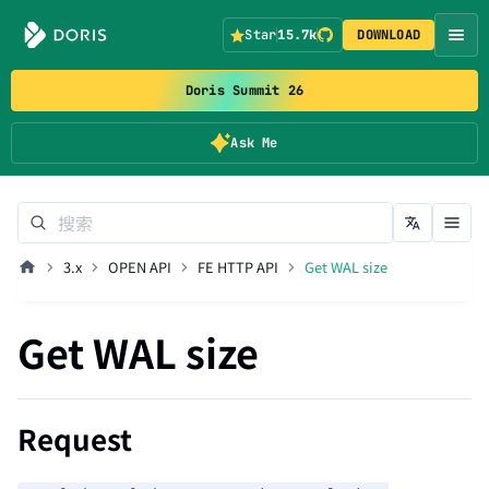
Star
15.7k
DOWNLOAD
Doris Summit 26
Ask Me
3.x
OPEN API
FE HTTP API
Get WAL size
Get WAL size
Request