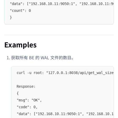
"data": ["192.168.10.11:9050:1", "192.168.10.11:905
"count": 0
}
Examples
获取所有 BE 的 WAL 文件的数目。
curl -u root: "127.0.0.1:8038/api/get_wal_size"
Response:
{
"msg": "OK",
"code": 0,
"data": ["192.168.10.11:9050:1", "192.168.10.11: