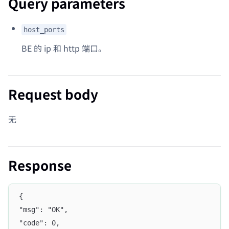
Query parameters
host_ports
BE 的 ip 和 http 端口。
Request body
无
Response
{
"msg": "OK",
"code": 0,