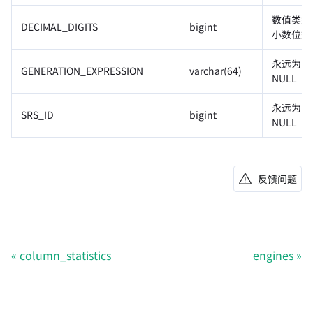
数值类型
DECIMAL_DIGITS
bigint
小数位数
永远为
GENERATION_EXPRESSION
varchar(64)
NULL
永远为
SRS_ID
bigint
NULL
反馈问题
column_statistics
engines