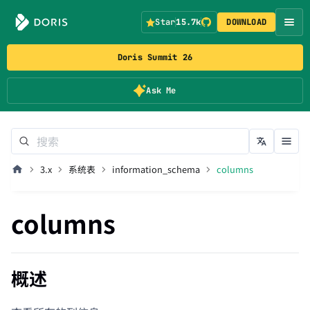
Star
15.7k
DOWNLOAD
Doris Summit 26
Ask Me
3.x
系统表
information_schema
columns
columns
概述