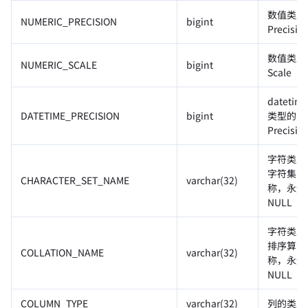
数值类型
NUMERIC_PRECISION
bigint
Precisio
数值类型
NUMERIC_SCALE
bigint
Scale
datetim
DATETIME_PRECISION
bigint
类型的
Precisio
字符类型
字符集名
CHARACTER_SET_NAME
varchar(32)
称，永远
NULL
字符类型
排序算法
COLLATION_NAME
varchar(32)
称，永远
NULL
COLUMN_TYPE
varchar(32)
列的类型