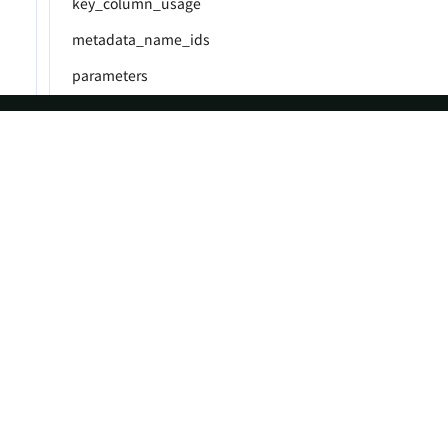
key_column_usage
metadata_name_ids
parameters
partitions
processlist
ASF
Re
profiling
Foundation
Do
referential_constraints
License
Br
routines
Events
Bl
routine_load_job
Sponsorship
rowsets
Privacy
schema_privileges
Security
schemata
Thanks
session_variables