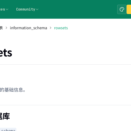
ces
Community
表
information_schema
rowsets
ets
t 的基础信息。
据库
_schema