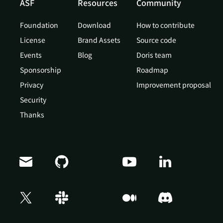
ASF
Resources
Community
Foundation
Download
How to contribute
License
Brand Assets
Source code
Events
Blog
Doris team
Sponsorship
Roadmap
Privacy
Improvement proposal
Security
Thanks
Doris Summit 26
↗
October 21–22 · Virtual event