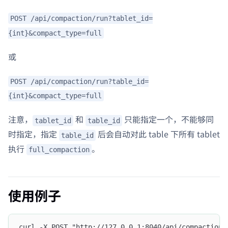
POST /api/compaction/run?tablet_id=
{int}&compact_type=full
或
POST /api/compaction/run?table_id=
{int}&compact_type=full
注意，
和
只能指定一个，不能够同
tablet_id
table_id
时指定，指定
后会自动对此 table 下所有 tablet
table_id
执行
。
full_compaction
使用例子
curl -X POST "http://127.0.0.1:8040/api/compaction/