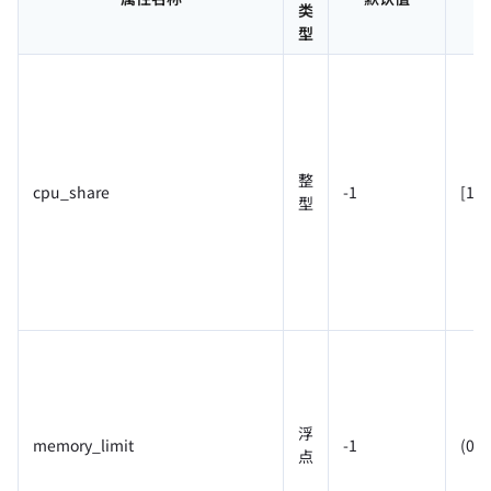
类
型
整
cpu_share
-1
[1, 
型
浮
memory_limit
-1
(0%
点