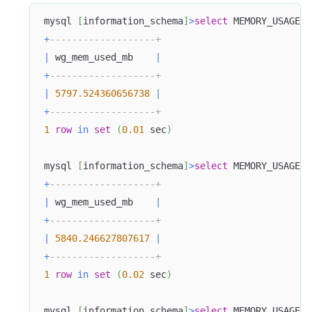
mysql 
[
information_schema
]
>
select
 MEMORY_USAGE_B
+
-------------------+
|
 wg_mem_used_mb    
|
+
-------------------+
|
5797.524360656738
|
+
-------------------+
1
row
in
set
(
0.01
 sec
)
mysql 
[
information_schema
]
>
select
 MEMORY_USAGE_B
+
-------------------+
|
 wg_mem_used_mb    
|
+
-------------------+
|
5840.246627807617
|
+
-------------------+
1
row
in
set
(
0.02
 sec
)
mysql 
[
information_schema
]
>
select
 MEMORY_USAGE_B