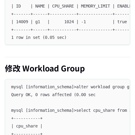
| ID    | NAME | CPU_SHARE | MEMORY_LIMIT | ENABLE_
+-------+------+-----------+--------------+--------
| 14009 | g1   |      1024 | -1           | true   
+-------+------+-----------+--------------+--------
1 row in set (0.05 sec)
修改 Workload Group
mysql [information_schema]>alter workload group g1 
Query OK, 0 rows affected (0.00 sec
mysql [information_schema]>select cpu_share from in
+-----------+
| cpu_share |
+-----------+