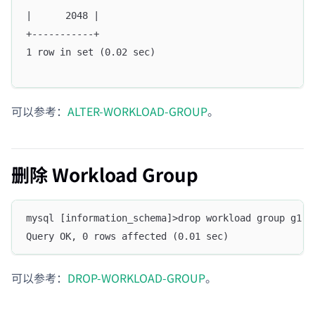
|      2048 |
+-----------+
1 row in set (0.02 sec)
可以参考：
ALTER-WORKLOAD-GROUP
。
删除 Workload Group
mysql [information_schema]>drop workload group g1;
Query OK, 0 rows affected (0.01 sec)
可以参考：
DROP-WORKLOAD-GROUP
。