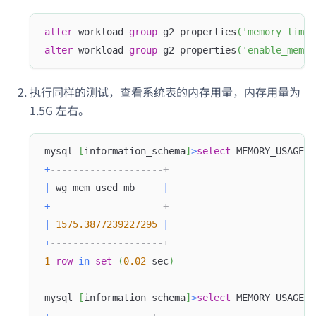
alter
 workload 
group
 g2 properties
(
'memory_limit
alter
 workload 
group
 g2 properties
(
'enable_memor
执行同样的测试，查看系统表的内存用量，内存用量为
1.5G 左右。
mysql 
[
information_schema
]
>
select
 MEMORY_USAGE_B
+
--------------------+
|
 wg_mem_used_mb     
|
+
--------------------+
|
1575.3877239227295
|
+
--------------------+
1
row
in
set
(
0.02
 sec
)
mysql 
[
information_schema
]
>
select
 MEMORY_USAGE_B