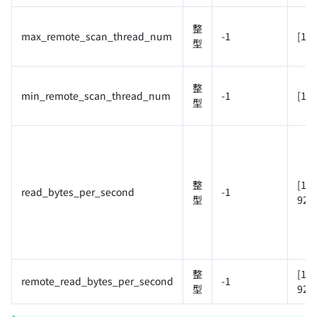
整
max_remote_scan_thread_num
-1
[1, 
型
整
min_remote_scan_thread_num
-1
[1, 
型
整
[1,
read_bytes_per_second
-1
型
922
整
[1,
remote_read_bytes_per_second
-1
型
922