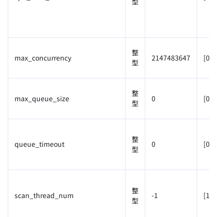
型
整
max_concurrency
2147483647
[0, 
型
整
max_queue_size
0
[0, 
型
整
queue_timeout
0
[0, 
型
整
scan_thread_num
-1
[1, 
型