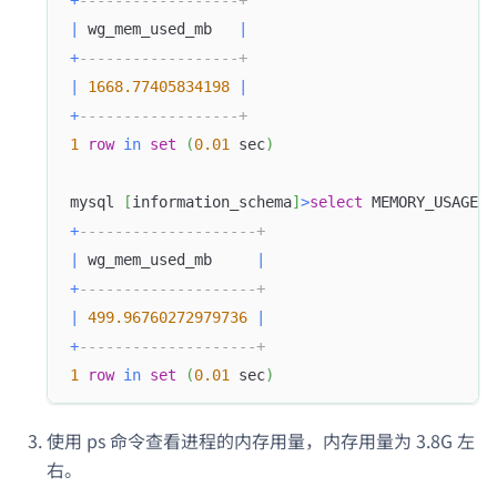
+
------------------+
|
 wg_mem_used_mb   
|
+
------------------+
|
1668.77405834198
|
+
------------------+
1
row
in
set
(
0.01
 sec
)
mysql 
[
information_schema
]
>
select
 MEMORY_USAGE_B
+
--------------------+
|
 wg_mem_used_mb     
|
+
--------------------+
Doris Summit 26
↗
|
499.96760272979736
|
October 21–22 · Virtual event
+
--------------------+
1
row
in
set
(
0.01
 sec
)
使用 ps 命令查看进程的内存用量，内存用量为 3.8G 左
↗
右。