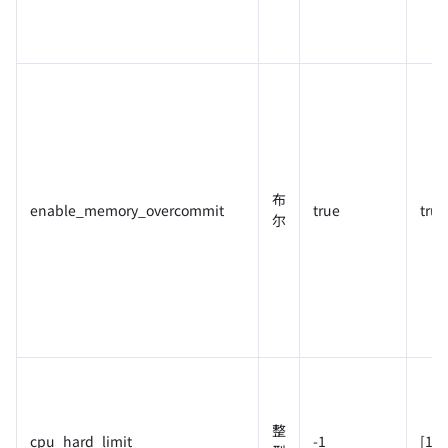
布
enable_memory_overcommit
true
true
尔
整
cpu_hard_limit
-1
[1%