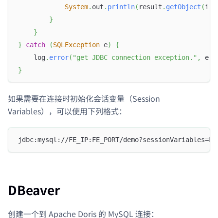
System
.
out
.
println
(
result
.
getObject
(
i
)
)
}
}
}
catch
(
SQLException
 e
)
{
    log
.
error
(
"get JDBC connection exception."
,
 e
)
;
}
如果需要在连接时初始化会话变量（Session
Variables），可以使用下列格式：
jdbc:mysql://FE_IP:FE_PORT/demo?sessionVariables=ke
DBeaver
创建一个到 Apache Doris 的 MySQL 连接：