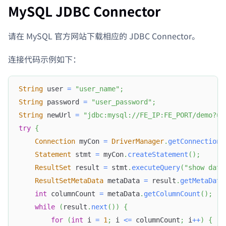
MySQL JDBC Connector
请在 MySQL 官方网站下载相应的 JDBC Connector。
连接代码示例如下：
String
 user 
=
"user_name"
;
String
 password 
=
"user_password"
;
String
 newUrl 
=
"jdbc:mysql://FE_IP:FE_PORT/demo?us
try
{
Connection
 myCon 
=
DriverManager
.
getConnection
(
Statement
 stmt 
=
 myCon
.
createStatement
(
)
;
ResultSet
 result 
=
 stmt
.
executeQuery
(
"show data
ResultSetMetaData
 metaData 
=
 result
.
getMetaData
int
 columnCount 
=
 metaData
.
getColumnCount
(
)
;
while
(
result
.
next
(
)
)
{
for
(
int
 i 
=
1
;
 i 
<=
 columnCount
;
 i
++
)
{