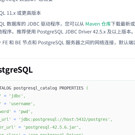
SQL 11.x 或更高版本
reSQL 数据库的 JDBC 驱动程序，您可以从
Maven 仓库
下载最新或指
动程序。推荐使用 PostgreSQL JDBC Driver 42.5.x 及以上版本
每个 FE 和 BE 节点和 PostgreSQL 服务器之间的网络连接，默认端
tgreSQL
TALOG postgresql_catalog PROPERTIES 
(
'
=
'jdbc'
,
'
=
'username'
,
word'
=
'pwd'
,
_url'
=
'jdbc:postgresql://host:5432/postgres'
,
er_url'
=
'postgresql-42.5.6.jar'
,
er_class'
=
'org.postgresql.Driver'