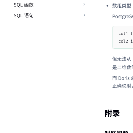
SQL 函数
数组类型
SQL 语句
Postg
col1 t
col2 i
但无法从 
是二维数
而 Dor
正确映射
附录