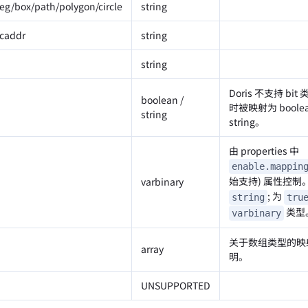
seg/box/path/polygon/circle
string
acaddr
string
string
Doris 不支持 bit 
boolean /
时被映射为 bool
string
string。
由 properties 中
enable.mappin
始支持) 属性控制
varbinary
; 为
string
tru
类型
varbinary
关于数组类型的映
array
明。
UNSUPPORTED