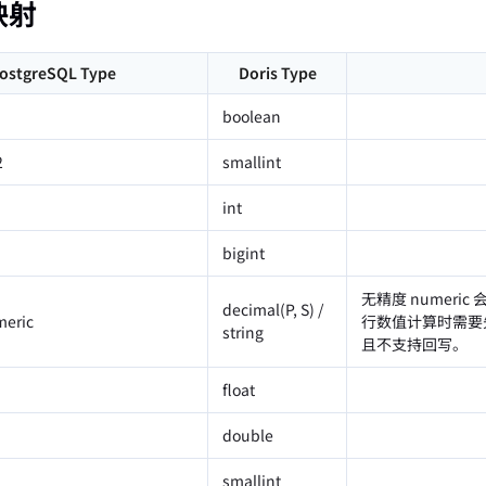
映射
ostgreSQL Type
Doris Type
boolean
2
smallint
int
bigint
无精度 numeric 
decimal(P, S) /
meric
行数值计算时需要先转
string
且不支持回写。
float
double
smallint