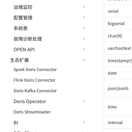
运维监控
serial
配置管理
bigserial
系统表
char(N)
故障诊断处理
varchar/text
OPEN API
生态扩展
timestamp(S
Spark Doris Connector
date
Flink Doris Connector
json/jsonb
Doris Kafka Connector
Doris Operator
time
Doris Streamloader
BI
interval