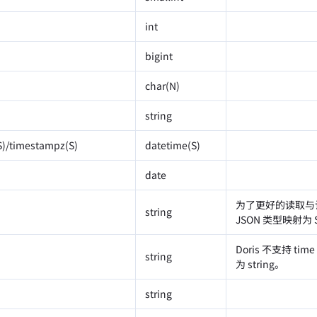
int
bigint
char(N)
string
)/timestampz(S)
datetime(S)
date
为了更好的读取与计
string
JSON 类型映射为 
Doris 不支持 ti
string
为 string。
string