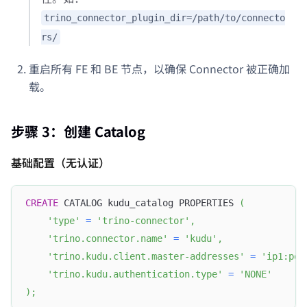
trino_connector_plugin_dir=/path/to/connecto
rs/
重启所有 FE 和 BE 节点，以确保 Connector 被正确加
载。
步骤 3：创建 Catalog
基础配置（无认证）
CREATE
 CATALOG kudu_catalog PROPERTIES 
(
'type'
=
'trino-connector'
,
'trino.connector.name'
=
'kudu'
,
'trino.kudu.client.master-addresses'
=
'ip1:por
'trino.kudu.authentication.type'
=
'NONE'
)
;