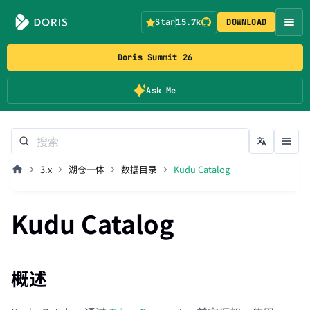
Star
15.7k
DOWNLOAD
Doris Summit 26
Ask Me
3.x
湖仓一体
数据目录
Kudu Catalog
Kudu Catalog
概述