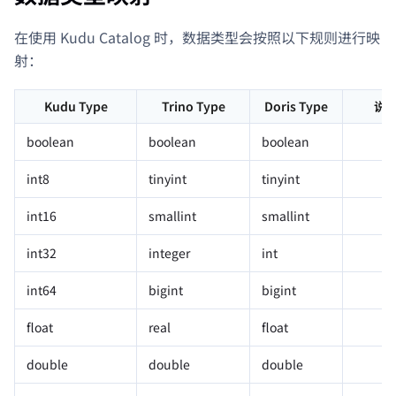
在使用 Kudu Catalog 时，数据类型会按照以下规则进行映
射：
Kudu Type
Trino Type
Doris Type
说
boolean
boolean
boolean
int8
tinyint
tinyint
int16
smallint
smallint
int32
integer
int
int64
bigint
bigint
float
real
float
double
double
double