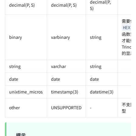
decimal(P,
decimal(P, S)
decimal(P, S)
S)
需要使
HEX(c
函数查
binary
varbinary
string
才能得
Trino
的显示
string
varchar
string
date
date
date
unixtime_micros
timestamp(3)
datetime(3)
不支持
other
UNSUPPORTED
-
型
提示