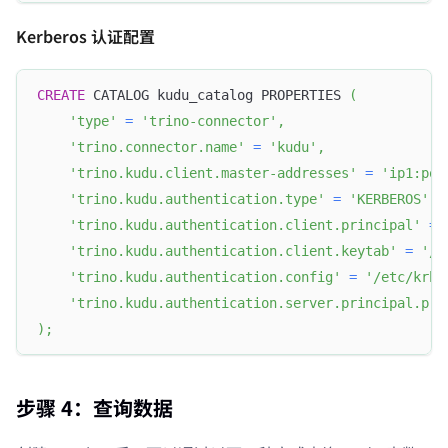
Kerberos 认证配置
CREATE
 CATALOG kudu_catalog PROPERTIES 
(
'type'
=
'trino-connector'
,
'trino.connector.name'
=
'kudu'
,
'trino.kudu.client.master-addresses'
=
'ip1:por
'trino.kudu.authentication.type'
=
'KERBEROS'
,
'trino.kudu.authentication.client.principal'
=
'trino.kudu.authentication.client.keytab'
=
'/p
'trino.kudu.authentication.config'
=
'/etc/krb5
'trino.kudu.authentication.server.principal.pri
)
;
步骤 4：查询数据