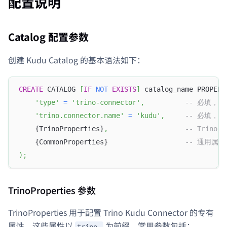
配置说明
Catalog 配置参数
创建 Kudu Catalog 的基本语法如下：
CREATE
 CATALOG 
[
IF
NOT
EXISTS
]
 catalog_name PROPERT
'type'
=
'trino-connector'
,
-- 必填，
'trino.connector.name'
=
'kudu'
,
-- 必填，
    {TrinoProperties}
,
-- Trino 
    {CommonProperties}                   
-- 通用属性
)
;
TrinoProperties 参数
TrinoProperties 用于配置 Trino Kudu Connector 的专有
属性，这些属性以
为前缀。常用参数包括：
trino.