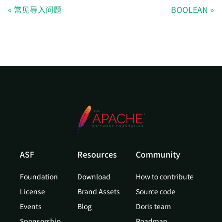
常见导入问题
BOOLEAN
ASF
Resources
Community
Foundation
Download
How to contribute
License
Brand Assets
Source code
Events
Blog
Doris team
Sponsorship
Roadmap