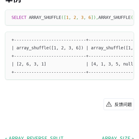
SELECT
 ARRAY_SHUFFLE
(
[
1
,
2
,
3
,
6
]
)
,
ARRAY_SHUFFLE
(
[
1
+-----------------------------+--------------------
| array_shuffle([1, 2, 3, 6]) | array_shuffle([1, 4
+-----------------------------+--------------------
| [2, 6, 3, 1]                | [4, 1, 3, 5, null] 
+-----------------------------+--------------------
反馈问题
ARRAY_REVERSE_SPLIT
ARRAY_SIZE