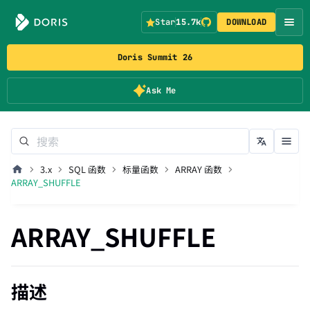
Star
15.7k
DOWNLOAD
Doris Summit 26
Ask Me
3.x
SQL 函数
标量函数
ARRAY 函数
ARRAY_SHUFFLE
ARRAY_SHUFFLE
描述