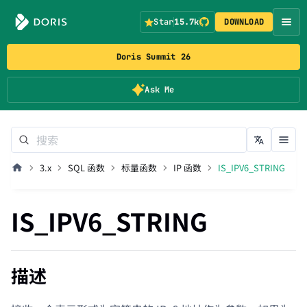
Star
15.7k
DOWNLOAD
Doris Summit 26
Ask Me
3.x
SQL 函数
标量函数
IP 函数
IS_IPV6_STRING
IS_IPV6_STRING
描述