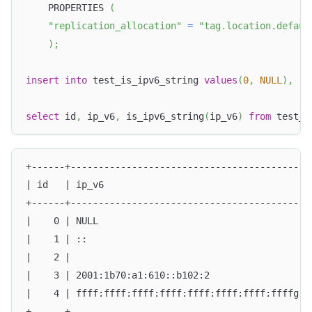
    PROPERTIES 
(
"replication_allocation"
=
"tag.location.defaul
)
;
insert
into
 test_is_ipv6_string 
values
(
0
,
NULL
)
,
(
1
select
 id
,
 ip_v6
,
 is_ipv6_string
(
ip_v6
)
from
 test_i
+------+------------------------------------------+
| id   | ip_v6                                    |
+------+------------------------------------------+
|    0 | NULL                                     |
|    1 | ::                                       |
|    2 |                                          |
|    3 | 2001:1b70:a1:610::b102:2                 |
|    4 | ffff:ffff:ffff:ffff:ffff:ffff:ffff:ffffg |
+------+------------------------------------------+