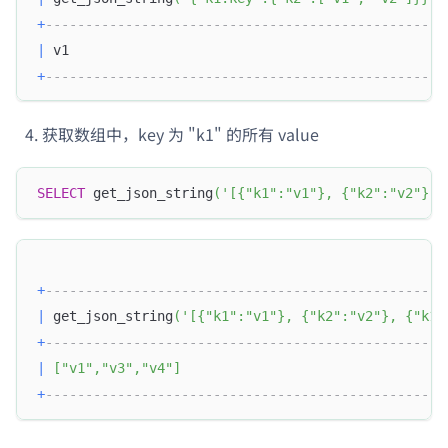
+
--------------------------------------------------
|
 v1                                               
+
--------------------------------------------------
获取数组中，key 为 "k1" 的所有 value
SELECT
 get_json_string
(
'[{"k1":"v1"}, {"k2":"v2"}, 
+
--------------------------------------------------
|
 get_json_string
(
'[{"k1":"v1"}, {"k2":"v2"}, {"k1"
+
--------------------------------------------------
|
[
"v1"
,
"v3"
,
"v4"
]
+
--------------------------------------------------