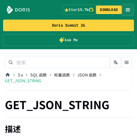
Star
15.7k
DOWNLOAD
Doris Summit 26
Ask Me
3.x
SQL 函数
标量函数
JSON 函数
GET_JSON_STRING
GET_JSON_STRING
描述