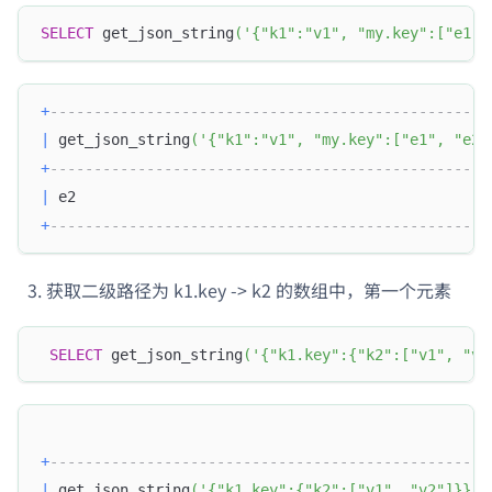
SELECT
 get_json_string
(
'{"k1":"v1", "my.key":["e1",
+
--------------------------------------------------
|
 get_json_string
(
'{"k1":"v1", "my.key":["e1", "e2"
+
--------------------------------------------------
|
 e2                                               
+
--------------------------------------------------
获取二级路径为 k1.key -> k2 的数组中，第一个元素
SELECT
 get_json_string
(
'{"k1.key":{"k2":["v1", "v2
+
--------------------------------------------------
|
 get_json_string
(
'{"k1.key":{"k2":["v1", "v2"]}}'
,