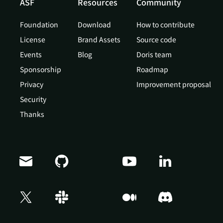
ASF
Resources
Community
Foundation
Download
How to contribute
License
Brand Assets
Source code
Events
Blog
Doris team
Sponsorship
Roadmap
Privacy
Improvement proposal
Security
Thanks
Doris Summit 26
↗
October 21–22 · Virtual event