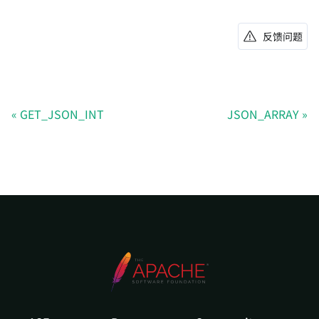
反馈问题
GET_JSON_INT
JSON_ARRAY