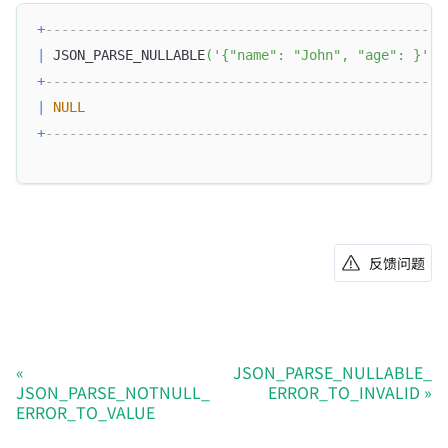
+
--------------------------------------------------
|
 JSON_PARSE_NULLABLE
(
'{"name": "John", "age": }'
)
+
--------------------------------------------------
|
NULL
+
--------------------------------------------------
反馈问题
JSON_PARSE_NULLABLE_
JSON_PARSE_NOTNULL_
ERROR_TO_INVALID
ERROR_TO_VALUE