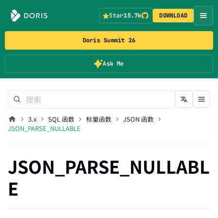
Star
15.7k
DOWNLOAD
Doris Summit 26
Ask Me
3.x
SQL 函数
标量函数
JSON 函数
JSON_PARSE_NULLABLE
JSON_PARSE_NULLABL
E