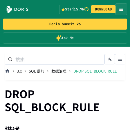
Star
15.7k
DOWNLOAD
Doris Summit 26
Ask Me
3.x
SQL 语句
数据治理
DROP SQL_BLOCK_RULE
DROP
SQL_BLOCK_RULE
描述