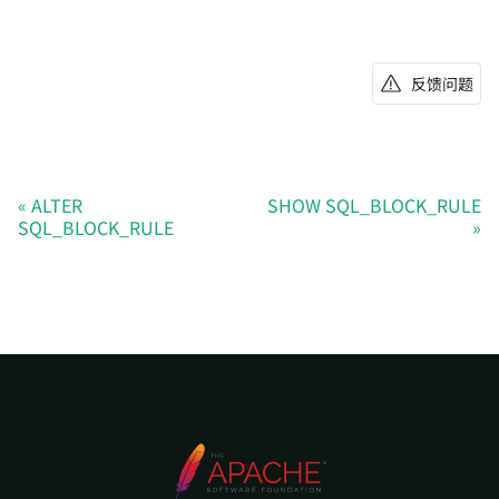
反馈问题
ALTER
SHOW SQL_BLOCK_RULE
SQL_BLOCK_RULE