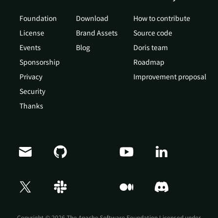
Foundation
Download
How to contribute
License
Brand Assets
Source code
Events
Blog
Doris team
Sponsorship
Roadmap
Privacy
Improvement proposal
Security
Thanks
Doris Summit 26
↗
October 21–22 · Virtual event
Copyright © 2026 The Apache Software Foundation,Licensed under