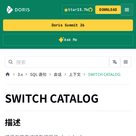
Star
15.7k
DOWNLOAD
Doris Summit 26
Ask Me
3.x
SQL 语句
会话
上下文
SWITCH CATALOG
SWITCH CATALOG
描述